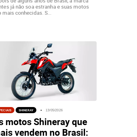
ois de alguns anos de Brasil, a marca
ntes já não soa estranha e suas motos
 mais conhecidas. S...
PECIAIS
SHINERAY
13/05/2026
s motos Shineray que
ais vendem no Brasil: