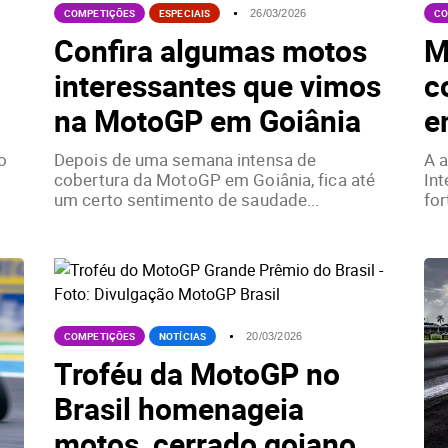
COMPETIÇÕES
ESPECIAIS
CO
26/03/2026
Confira algumas motos
M
interessantes que vimos
c
na MotoGP em Goiânia
e
o
Depois de uma semana intensa de
A 
cobertura da MotoGP em Goiânia, fica até
Int
um certo sentimento de saudade...
for
COMPETIÇÕES
NOTÍCIAS
20/03/2026
Troféu da MotoGP no
Brasil homenageia
motos, cerrado goiano...