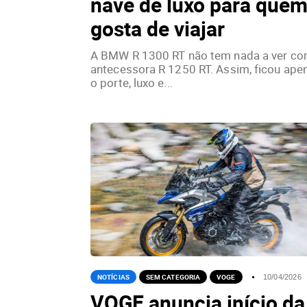
nave de luxo para que
gosta de viajar
A BMW R 1300 RT não tem nada a ver co
antecessora R 1250 RT. Assim, ficou ape
o porte, luxo e...
NOTÍCIAS
SEM CATEGORIA
VOGE
10/04/2026
VOGE anuncia início da