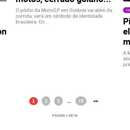
O pódio da MotoGP em Goiânia vai além da
CO
corrida: será um símbolo de identidade
P
brasileira. Os...
on
e
m
A M
ati
pri
2
3
19
>>
1
…
PÁGINA 1 DE 19