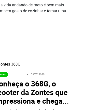
é: a vida andando de moto é bem mais
 Também gosto de cozinhar e tomar uma
STES
ZONTES
09/07/2026
onheça o 368G, o
cooter da Zontes que
mpressiona e chega...