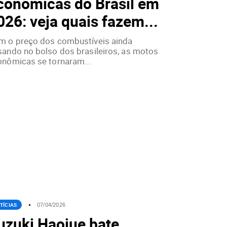
conômicas do Brasil em
026: veja quais fazem...
m o preço dos combustíveis ainda
sando no bolso dos brasileiros, as motos
onômicas se tornaram...
TÍCIAS
07/04/2026
uzuki Haojue bate