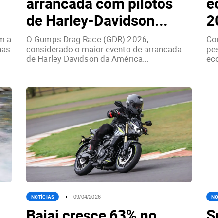
m
arrancada com pilotos
e
de Harley-Davidson...
2
m a
O Gumps Drag Race (GDR) 2026,
Co
nas
considerado o maior evento de arrancada
pe
de Harley-Davidson da América...
ec
NOTÍCIAS
NO
09/04/2026
Bajaj cresce 63% no
S