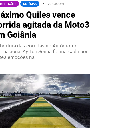
MPETIÇÕES
NOTÍCIAS
22/03/2026
áximo Quiles vence
orrida agitada da Moto3
m Goiânia
abertura das corridas no Autódromo
ernacional Ayrton Senna foi marcada por
tes emoções na...