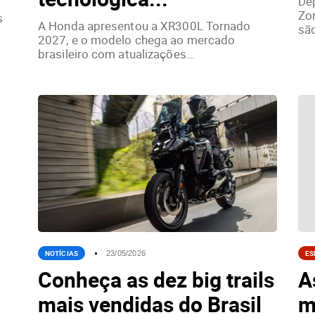
Dep
Zo
s
A Honda apresentou a XR300L Tornado
são
2027, e o modelo chega ao mercado
brasileiro com atualizações...
NOTÍCIAS
ES
23/05/2026
Conheça as dez big trails
A
mais vendidas do Brasil
m