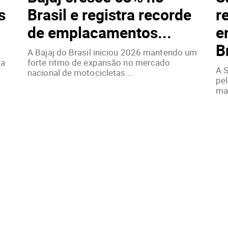
s
Brasil e registra recorde
r
de emplacamentos...
e
B
A Bajaj do Brasil iniciou 2026 mantendo um
da
forte ritmo de expansão no mercado
A S
nacional de motocicletas....
pe
mar