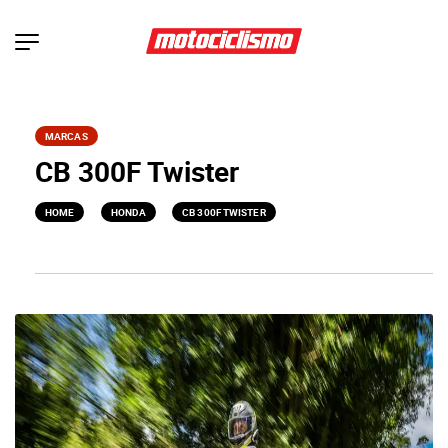
MARCAS
CB 300F Twister
>
>
HOME
HONDA
CB 300F TWISTER