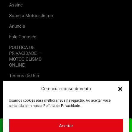
Assine
Sobre a Motociclismo
Anuncie
Fale Conosco
POLÍTICA DE
PRIVACIDADE –
MOTOCICLISMO
ONLINE
Termos de Uso
Gerenciar consentimento
Usamos cookies para melhorar sua navegação. Ao aceitar, você
2023 - Editora Motor Midia. Todos os direitos reservados.
concorda com nossa Política de Privacidade.
Aceitar
ASSINE JÁ