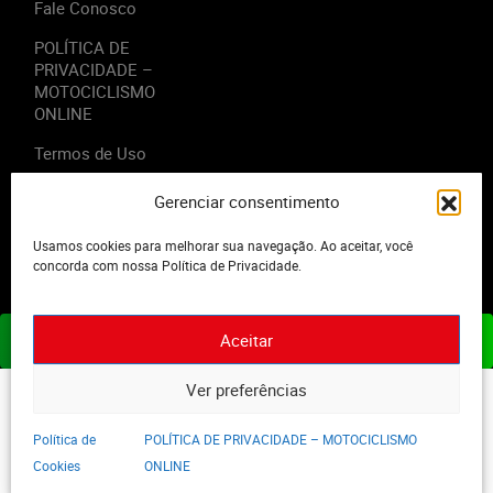
Fale Conosco
POLÍTICA DE
PRIVACIDADE –
MOTOCICLISMO
ONLINE
Termos de Uso
Gerenciar consentimento
Usamos cookies para melhorar sua navegação. Ao aceitar, você
2023 - Editora Motor Midia. Todos os direitos reservados.
concorda com nossa Política de Privacidade.
Aceitar
ASSINE JÁ
Ver preferências
Política de
POLÍTICA DE PRIVACIDADE – MOTOCICLISMO
Cookies
ONLINE