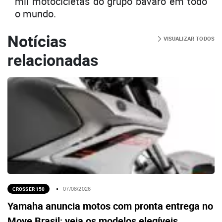
mil motocicletas do grupo bávaro em todo
o mundo.
Notícias
VISUALIZAR TODOS
relacionadas
CROSSER 150
07/08/2026
Yamaha anuncia motos com pronta entrega no
Move Brasil; veja os modelos elegíveis