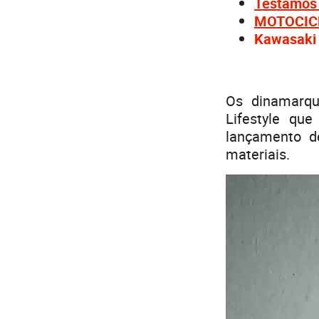
Testamos 
MOTOCICLI
Kawasaki 
Os dinamarq
Lifestyle q
lançamento d
materiais.