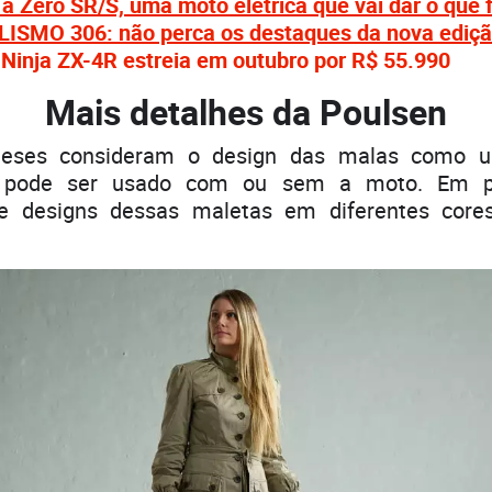
a Zero SR/S, uma moto elétrica que vai dar o que f
SMO 306: não perca os destaques da nova ediçã
Ninja ZX-4R estreia em outubro por R$ 55.990
Mais detalhes da Poulsen
ueses consideram o design das malas como u
ue pode ser usado com ou sem a moto. Em pr
e designs dessas maletas em diferentes core