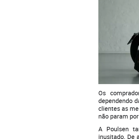
Os comprador
dependendo da
clientes as m
não param por 
A Poulsen t
inusitado. De