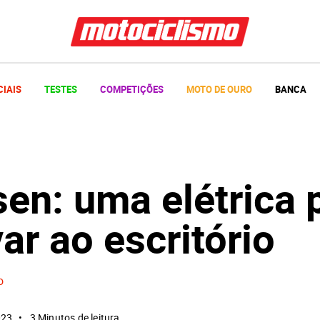
CIAIS
TESTES
COMPETIÇÕES
MOTO DE OURO
BANCA
en: uma elétrica 
var ao escritório
o
023
3 Minutos de leitura