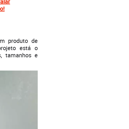
alar
o!
m produto de
ojeto está o
s, tamanhos e