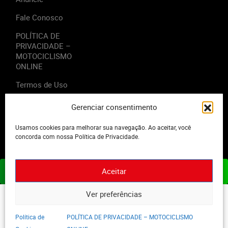
Fale Conosco
POLÍTICA DE
PRIVACIDADE –
MOTOCICLISMO
ONLINE
Termos de Uso
Gerenciar consentimento
Usamos cookies para melhorar sua navegação. Ao aceitar, você
2023 - Editora Motor Midia. Todos os direitos reservados.
concorda com nossa Política de Privacidade.
Aceitar
ASSINE JÁ
Ver preferências
Política de
POLÍTICA DE PRIVACIDADE – MOTOCICLISMO