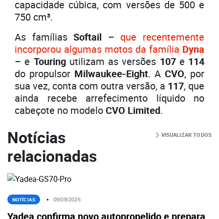
capacidade cúbica, com versões de 500 e
750 cm³.
As famílias
Softail
–
que recentemente
incorporou algumas motos da família
Dyna
– e
Touring
utilizam as versões
107
e
114
do propulsor
Milwaukee-Eight
. A
CVO
, por
sua vez, conta com outra versão, a
117
, que
ainda recebe arrefecimento líquido no
cabeçote no modelo
CVO Limited
.
Notícias
VISUALIZAR TODOS
relacionadas
NOTÍCIAS
09/08/2026
Yadea confirma novo autopropelido e prepara