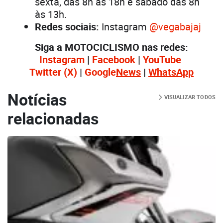
sexta, das 8h às 18h e sábado das 8h
às 13h.
Redes sociais:
Instagram
@vegabajaj
Siga a MOTOCICLISMO nas redes:
Instagram
|
Facebook
|
YouTube
Twitter
(X)
|
Google
News
|
WhatsApp
Notícias
VISUALIZAR TODOS
relacionadas