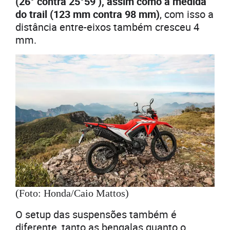
(26° contra 25°59’), assim como a medida
do trail (123 mm contra 98 mm)
, com isso a
distância entre-eixos também cresceu 4
mm.
(Foto: Honda/Caio Mattos)
O setup das suspensões também é
diferente, tanto as bengalas quanto o