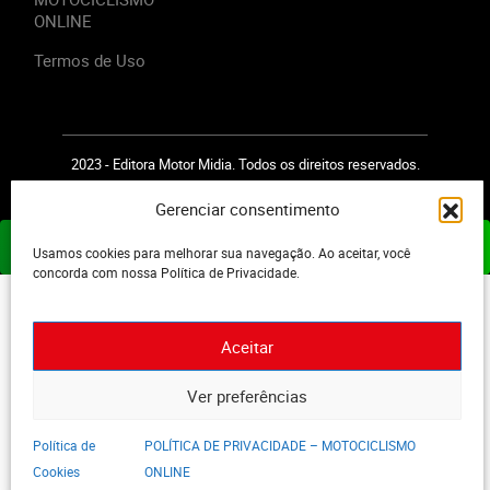
ONLINE
Termos de Uso
2023 - Editora Motor Midia. Todos os direitos reservados.
Gerenciar consentimento
ASSINE JÁ
Usamos cookies para melhorar sua navegação. Ao aceitar, você
concorda com nossa Política de Privacidade.
Aceitar
Ver preferências
Política de
POLÍTICA DE PRIVACIDADE – MOTOCICLISMO
Cookies
ONLINE