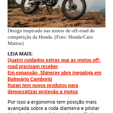
Design inspirado nas motos de off-road de
competição da Honda. (Foto: Honda/Caio
Mattos)
LEIA MAIS:
Quatro cuidados extras que as motos off-
road precisam receber
Em expansão, Shineray abre megaloja em
Balneário Camboriú
Ituran tem novos produtos para
democratizar proteção a motos
Por isso a ergonomia tem posição mais
avançada sobre a roda dianteira e pilotar