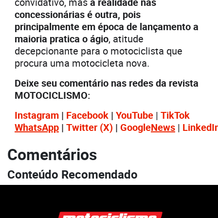
convidativo, mas
a realidade nas
concessionárias é outra, pois
principalmente em época de lançamento a
maioria pratica o ágio
, atitude
decepcionante para o motociclista que
procura uma motocicleta nova.
Deixe seu comentário nas redes da revista
MOTOCICLISMO:
Instagram
|
Facebook
|
YouTube
|
TikTok
WhatsApp
|
Twitter
(X)
|
Google
News
|
LinkedI
Comentários
Conteúdo Recomendado