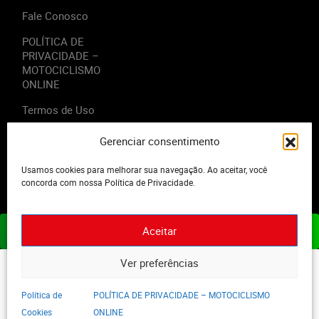
Fale Conosco
POLÍTICA DE
PRIVACIDADE –
MOTOCICLISMO
ONLINE
Termos de Uso
Gerenciar consentimento
Usamos cookies para melhorar sua navegação. Ao aceitar, você
2023 - Editora Motor Midia. Todos os direitos reservados.
concorda com nossa Política de Privacidade.
Aceitar
ASSINE JÁ
Ver preferências
Política de
POLÍTICA DE PRIVACIDADE – MOTOCICLISMO
Cookies
ONLINE