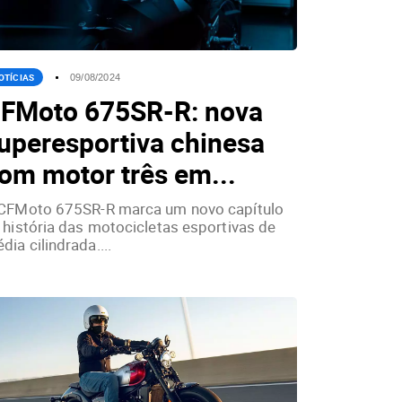
OTÍCIAS
09/08/2024
FMoto 675SR-R: nova
uperesportiva chinesa
om motor três em...
CFMoto 675SR-R marca um novo capítulo
 história das motocicletas esportivas de
dia cilindrada....