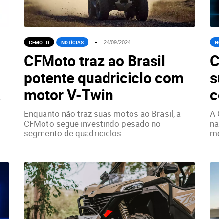
CFMOTO
NOTÍCIAS
N
24/09/2024
CFMoto traz ao Brasil
C
potente quadriciclo com
s
motor V-Twin
c
a
Enquanto não traz suas motos ao Brasil, a
A 
CFMoto segue investindo pesado no
na
segmento de quadriciclos....
mé