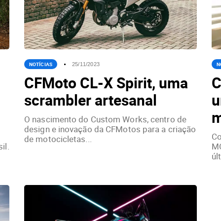
NOTÍCIAS
N
25/11/2023
CFMoto CL-X Spirit, uma
C
scrambler artesanal
u
m
O nascimento do Custom Works, centro de
design e inovação da CFMotos para a criação
Co
de motocicletas...
il.
MO
úl