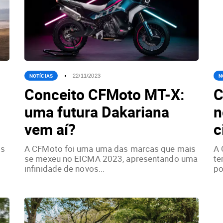
NOTÍCIAS
N
22/11/2023
Conceito CFMoto MT-X:
C
uma futura Dakariana
n
vem aí?
c
os
A CFMoto foi uma uma das marcas que mais
A 
se mexeu no EICMA 2023, apresentando uma
te
infinidade de novos...
po