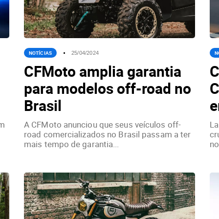
NOTÍCIAS
N
25/04/2024
CFMoto amplia garantia
C
para modelos off-road no
C
Brasil
e
om
A CFMoto anunciou que seus veículos off-
La
o
road comercializados no Brasil passam a ter
cr
mais tempo de garantia...
no