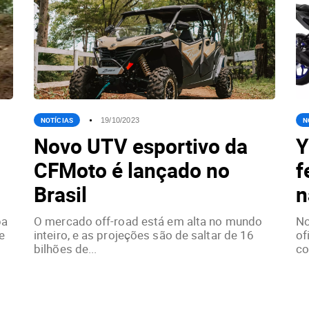
NOTÍCIAS
N
19/10/2023
Novo UTV esportivo da
Y
CFMoto é lançado no
f
Brasil
n
ba
O mercado off-road está em alta no mundo
No
e
inteiro, e as projeções são de saltar de 16
of
bilhões de...
co