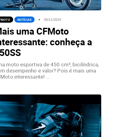
FMOTO
NOTÍCIAS
05/11/2024
ais uma CFMoto
nteressante: conheça a
50SS
a moto esportiva de 450 cm³, bicilíndrica,
m desempenho e valor? Pois é mais uma
Moto interessante! ...