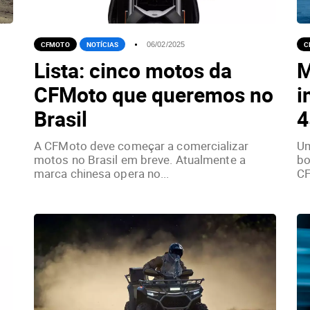
CFMOTO
NOTÍCIAS
C
06/02/2025
Lista: cinco motos da
M
CFMoto que queremos no
i
Brasil
4
A CFMoto deve começar a comercializar
Um
motos no Brasil em breve. Atualmente a
bo
marca chinesa opera no...
CF