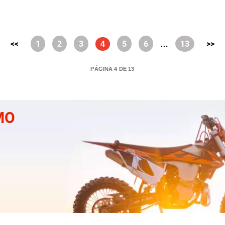
<<
1
2
3
5
6
13
>>
4
…
PÁGINA 4 DE 13
MO