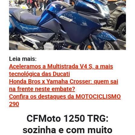
Leia mais:
Aceleramos a Multistrada V4 S, a mais
tecnológica das Ducati
Honda Bros x Yamaha Crosser: quem sai
na frente neste embate?
Confira os destaques da MOTOCICLISMO
290
CFMoto 1250 TRG:
sozinha e com muito