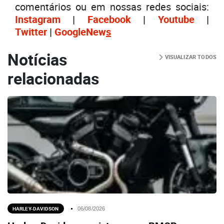
comentários ou em nossas redes sociais:
Instagram
|
Facebook
|
Youtube
|
Twitter
|
GoogleNew
s
Notícias
VISUALIZAR TODOS
relacionadas
HARLEY-DAVIDSON
06/08/2026