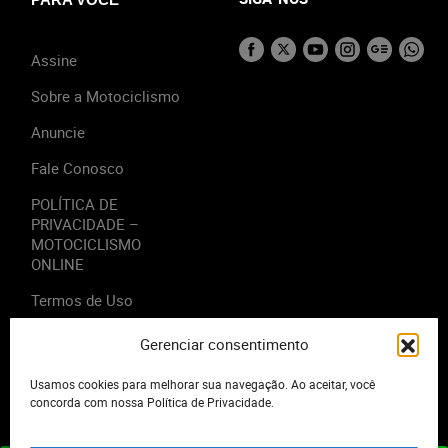
Assine
Sobre a Motociclismo
Anuncie
Fale Conosco
POLÍTICA DE
PRIVACIDADE –
MOTOCICLISMO
ONLINE
Termos de Uso
Gerenciar consentimento
Usamos cookies para melhorar sua navegação. Ao aceitar, você
2023 - Editora Motor Midia. Todos os direitos reservados.
concorda com nossa Política de Privacidade.