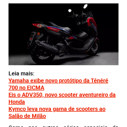
Leia mais:
Yamaha exibe novo protótipo da Ténéré
700 no EICMA
Eis o ADV350, novo scooter aventureiro da
H
onda
Kymco leva nova gama de scooters ao
Salão de Milão