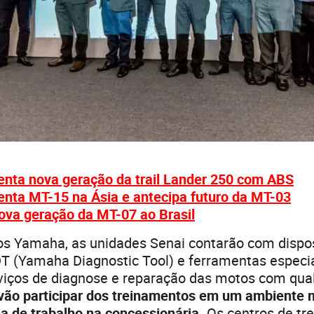
nta nova geração da trail Lander 250 com ABS
nta MT-15 na Ásia e antecipa futuro da MT-03
ova geração da MT-07 ao Brasil
s Yamaha, as unidades Senai contarão com dispos
T (Yamaha Diagnostic Tool) e ferramentas especi
erviços de diagnose e reparação das motos com qu
vão participar dos treinamentos em um ambiente 
na de trabalho na concessionária.
Os centros de tr