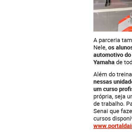
A parceria ta
Nele,
os aluno
automotivo do 
Yamaha
de tod
Além do trein
nessas unidade
um curso profi
própria, seja 
de trabalho. P
Senai que faz
cursos disponí
www.portaldai