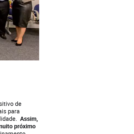
itivo de
ais para
alidade.
Assim,
muito próximo
einamento