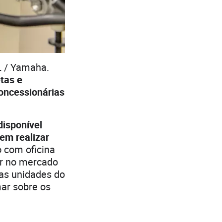
L / Yamaha.
tas e
concessionárias
disponível
em realizar
 com oficina
ar no mercado
das unidades do
ar sobre os