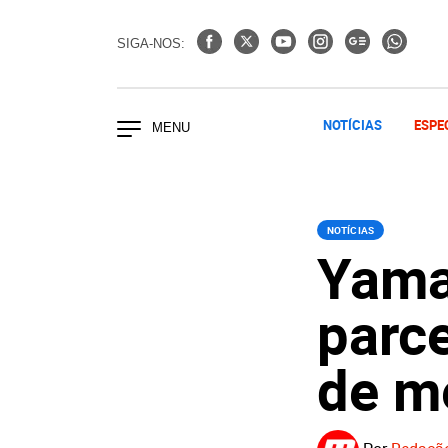
SIGA-NOS:
NOTÍCIAS
ESPE
NOTÍCIAS
Yama
parce
de m