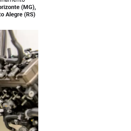
orizonte (MG),
to Alegre (RS)