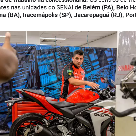
ntes nas unidades do SENAI de
Belém (PA), Belo H
na (BA), Iracemápolis (SP), Jacarepaguá (RJ), Por