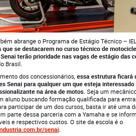
mbém abrange o Programa de Estágio Técnico – IE
s que se destacarem no curso técnico de motocicle
Senai terão prioridade nas vagas de estágio das 
o Brasil.
amento dos concessionários,
essa estrutura ficará 
s Senai para qualquer um que esteja interessado 
ssionalizante na área de motos.
Seja um mecânico
um aluno buscando formação qualificada para entr
ara participar de um dos cursos, basta ir até uma 
em parte dessa parceria com a Yamaha e se inform
veis e respectivos custos. O site da escola é o
ndustria.com.br/senai
.