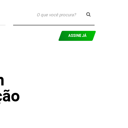
ASSINE JÁ
m
ção