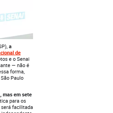
SP),
a
cional de
tos e o Senai
zante — não é
essa forma,
 São Paulo
a, mas em sete
tica para os
será facilitada