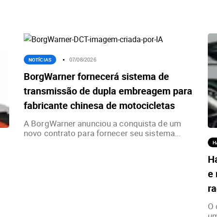
NOTÍCIAS
07/08/2026
BorgWarner fornecerá sistema de
transmissão de dupla embreagem para
fabricante chinesa de motocicletas
A BorgWarner anunciou a conquista de um
novo contrato para fornecer seu sistema...
H
H
e 
ra
O 
um