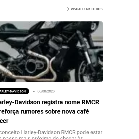
VISUALIZAR TODOS
ARLEY-DAVIDSON
06/08/2026
arley-Davidson registra nome RMCR
reforça rumores sobre nova café
cer
conceito Harley-Davidson RMCR pode estar
 passo mais próximo de chegar às...