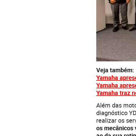
Veja também:
Yamaha aprese
Yamaha aprese
Yamaha traz n
Além das moto
diagnóstico YD
realizar os s
os mecânicos 
ao da sua roti