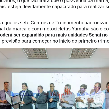
duzidos, o que facilitará que o pós-venda da marc
aís, esteja devidamente capacitado para realizar s
.
ça que os sete Centros de Treinamento padronizad
sual da marca e com motocicletas Yamaha são o c
oderá ser expandido para mais unidades Senai no 
 previsão para começar no início do primeiro trim