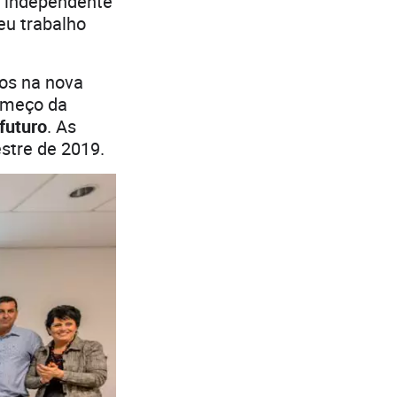
a, independente
eu trabalho
os na nova
omeço da
futuro
. As
estre de 2019.