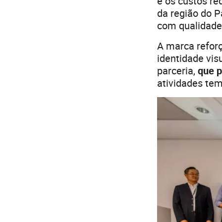
e os custos re
da região do P
com qualidade
A marca refor
identidade vi
parceria,
que p
atividades tem