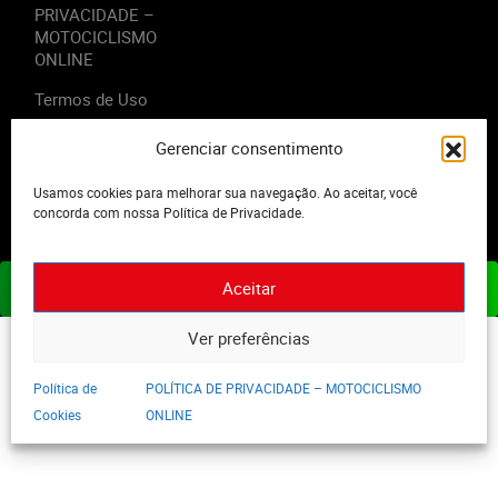
PRIVACIDADE –
MOTOCICLISMO
ONLINE
Termos de Uso
Gerenciar consentimento
Usamos cookies para melhorar sua navegação. Ao aceitar, você
2023 - Editora Motor Midia. Todos os direitos reservados.
concorda com nossa Política de Privacidade.
Aceitar
ASSINE JÁ
Ver preferências
Política de
POLÍTICA DE PRIVACIDADE – MOTOCICLISMO
Cookies
ONLINE