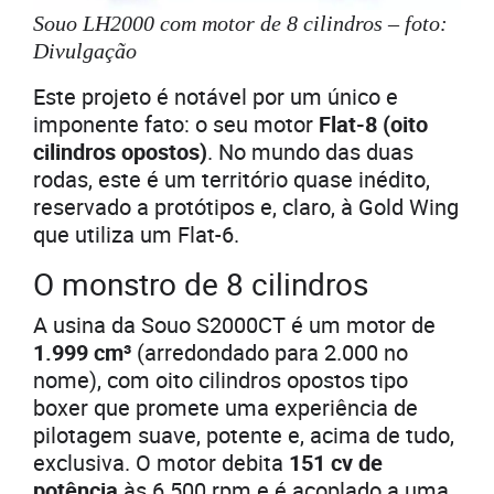
Souo LH2000 com motor de 8 cilindros – foto:
Divulgação
Este projeto é notável por um único e
imponente fato: o seu motor
Flat-8 (oito
cilindros opostos)
. No mundo das duas
rodas, este é um território quase inédito,
reservado a protótipos e, claro, à Gold Wing
que utiliza um Flat-6.
O monstro de 8 cilindros
A usina da Souo S2000CT é um motor de
1.999 cm³
(arredondado para 2.000 no
nome), com oito cilindros opostos tipo
boxer que promete uma experiência de
pilotagem suave, potente e, acima de tudo,
exclusiva. O motor debita
151 cv de
potência
às 6.500 rpm e é acoplado a uma