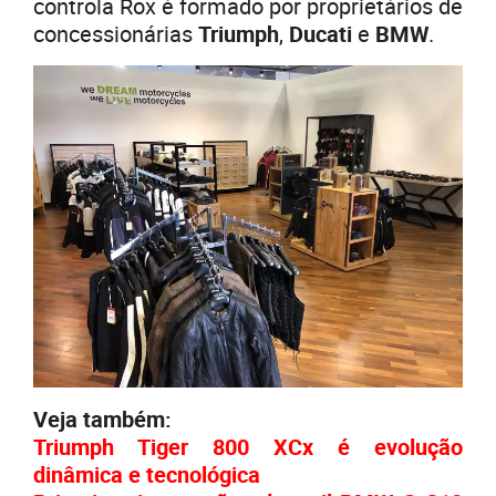
controla Rox é formado por proprietários de
concessionárias
Triumph
,
Ducati
e
BMW
.
Veja também:
Triumph Tiger 800 XCx é evolução
dinâmica e tecnológica