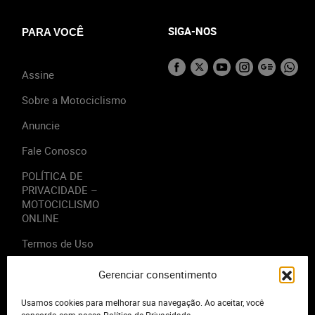
SIGA-NOS
PARA VOCÊ
Assine
Sobre a Motociclismo
Anuncie
Fale Conosco
POLÍTICA DE
PRIVACIDADE –
MOTOCICLISMO
ONLINE
Termos de Uso
Gerenciar consentimento
Usamos cookies para melhorar sua navegação. Ao aceitar, você
2023 - Editora Motor Midia. Todos os direitos reservados.