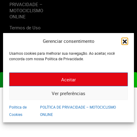
PRIVACIDADE –
MOTOCICLISMO
ONLINE
Termos de Uso
Gerenciar consentimento
Usamos cookies para melhorar sua navegação. Ao aceitar, você
2023 - Editora Motor Midia. Todos os direitos reservados.
concorda com nossa Política de Privacidade.
Aceitar
ASSINE JÁ
Ver preferências
Política de
POLÍTICA DE PRIVACIDADE – MOTOCICLISMO
Cookies
ONLINE