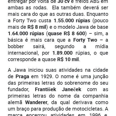
entregar por volta de
30 cv
e freios ABS em
ambas as rodas. Ela também deverá ser
mais cara do que as outras duas. Enquanto
a Forty Two custa
1.55.000 rúpias
(pouco
mais de
R$ 8 mil
) e o modelo Jawa de base
1.64.000 rúpias
(
quase R$ 8 600
) – sim, a
básica é mais cara que a
Forty Two
– a
bobber sairá, segundo a mídia
internacional, por
1.89.000
rúpias, o que
corresponde a quase
R$ 10 mil
.
A Jawa iniciou suas atividades na cidade
de
Praga
em 1929. O nome é uma junção
das primeiras letras do sobrenome do seu
fundador,
František Janeček
com as
primeiras letras do nome da companhia
alemã
Wanderer
, da qual derivava como
um braço para produção de motocicletas. A
marca encerrou atividades em 1996 e,