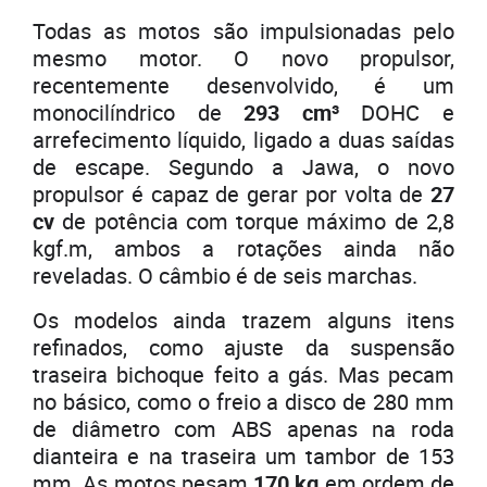
Todas as motos são impulsionadas pelo
mesmo motor. O novo propulsor,
recentemente desenvolvido, é um
monocilíndrico de
293 cm³
DOHC e
arrefecimento líquido, ligado a duas saídas
de escape. Segundo a Jawa, o novo
propulsor é capaz de gerar por volta de
27
cv
de potência com torque máximo de 2,8
kgf.m, ambos a rotações ainda não
reveladas. O câmbio é de seis marchas.
Os modelos ainda trazem alguns itens
refinados, como ajuste da suspensão
traseira bichoque feito a gás. Mas pecam
no básico, como o freio a disco de 280 mm
de diâmetro com ABS apenas na roda
dianteira e na traseira um tambor de 153
mm. As motos pesam
170 kg
em ordem de