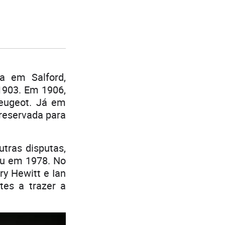
a em Salford,
 1903. Em 1906,
eugeot. Já em
 reservada para
tras disputas,
nou em 1978. No
ry Hewitt e Ian
tes a trazer a