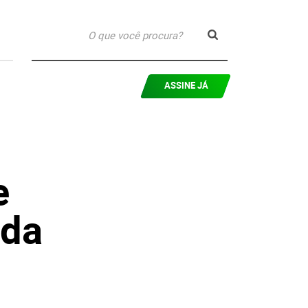
ASSINE JÁ
e
 da