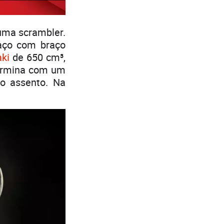
 uma scrambler.
 aço com braço
ki
de 650 cm³,
termina com um
 o assento. Na