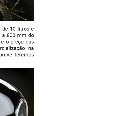
de 10 litros e
á a 800 mm do
re o preço das
cialização na
breve teremos