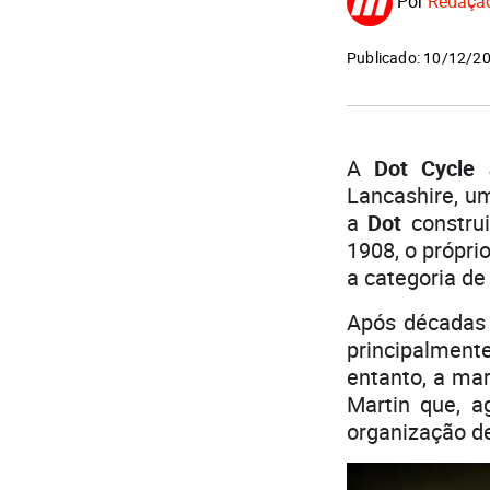
Por
Redaçã
Publicado: 10/12/2
A
Dot Cycle
Lancashire, um
a
Dot
constru
1908, o própri
a categoria de 
Após décadas 
principalmente
entanto, a mar
Martin que, a
organização de