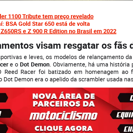
er 1100 Tribute tem preço revelado
í: BSA Gold Star 650 está de volta
Z650RS e Z 900 R Edition no Brasil em 2022
mentos visam resgatar os fãs 
ortivas e leves, os modelos de relançamento da
cer
e o
Dot Demon
. Obviamente, há uma história 
O Reed Racer foi batizado em homenagem ao f
 Dot Demon era o apelido da scrambler usada nas 