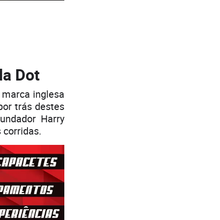
da Dot
 marca inglesa
por trás destes
undador Harry
corridas.