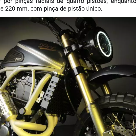
por pinças radiais de quatro pistões, enquanto
de 220 mm, com pinça de pistão único.