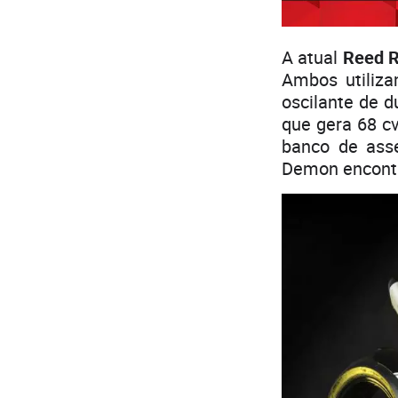
A atual
Reed 
Ambos utiliza
oscilante de d
que gera 68 c
banco de asse
Demon encontr