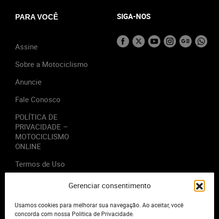
SIGA-NOS
PARA VOCÊ
Assine
Sobre a Motociclismo
Anuncie
Fale Conosco
POLÍTICA DE
PRIVACIDADE –
MOTOCICLISMO
ONLINE
Termos de Uso
Gerenciar consentimento
Usamos cookies para melhorar sua navegação. Ao aceitar, você
2023 - Editora Motor Midia. Todos os direitos reservados.
concorda com nossa Política de Privacidade.