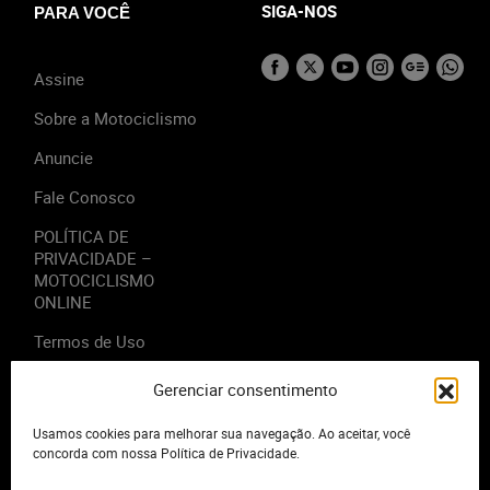
SIGA-NOS
PARA VOCÊ
Assine
Sobre a Motociclismo
Anuncie
Fale Conosco
POLÍTICA DE
PRIVACIDADE –
MOTOCICLISMO
ONLINE
Termos de Uso
Gerenciar consentimento
Usamos cookies para melhorar sua navegação. Ao aceitar, você
2023 - Editora Motor Midia. Todos os direitos reservados.
concorda com nossa Política de Privacidade.