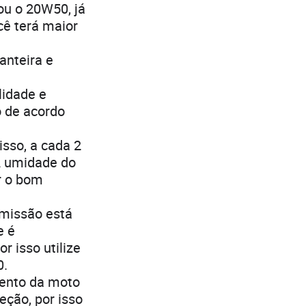
ou o 20W50, já
ê terá maior
anteira e
idade e
o de acordo
isso, a cada 2
A umidade do
r o bom
smissão está
e é
 isso utilize
0.
ento da moto
eção, por isso