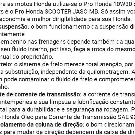
ara as motos Honda utiliza-se o Pro Honda 10W30 
rs é o Pro Honda SCOOTER JASO MB. Só assim voc
 economia e melhor dirigibilidade para sua Honda.
 suspensão:
o bom funcionamento da suspensão di
ntemente
sempenho nas frenagens depende também da qual
seu fluido interno, por isso, faça a troca do mesm
ual do proprietário.
freio:
o sistema de freio merece total atenção, por 
 a substituição, independente da quilometragem. 
 pode contaminar o fluido de freio e compromete
ho.
nte de corrente de transmissão:
a corrente de tran
 intempéries e sua limpeza e lubrificação constant
al para a durabilidade e segurança na rodagem. Por
o Honda Óleo para Corrente de Transmissão SAE 9
rolamento da coluna de direção:
o bom direcionam
ez para mudar de direção dependem da caixa de dir