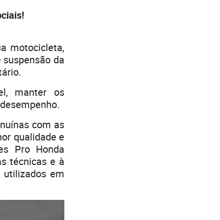
iais!
a motocicleta,
 e suspensão da
ário.
el, manter os
r desempenho.
enuínas com as
hor qualidade e
ntes Pro Honda
s técnicas e à
 utilizados em