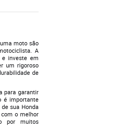
e uma moto são
otociclista. A
a e investe em
r um rigoroso
durabilidade de
 para garantir
o é importante
s de sua Honda
e com o melhor
o por muitos