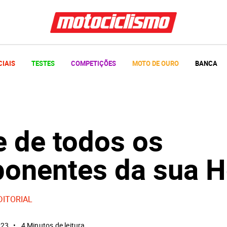
CIAIS
TESTES
COMPETIÇÕES
MOTO DE OURO
BANCA
e de todos os
onentes da sua 
DITORIAL
023
4 Minutos de leitura