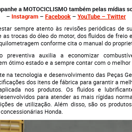
panhe a MOTOCICLISMO também pelas mídias soc
–
Instagram
–
Facebook
–
YouTube – Twi
tter
estar sempre atento às revisões periódicas de su
ze as trocas do óleo do motor, dos fluidos de freio
quilometragem conforme cita o manual do propriet
 preventiva auxilia a economizar combustív
m ótimo estado e a sempre contar com o melho
te na tecnologia e desenvolvimento das Peças G
icações dos itens de fábrica para garantir a mel
plicada nos produtos. Os fluidos e lubrifica
senvolvidos para atender as mais rígidas norma
ições de utilização. Além disso, são os produtos
 concessionárias Honda.