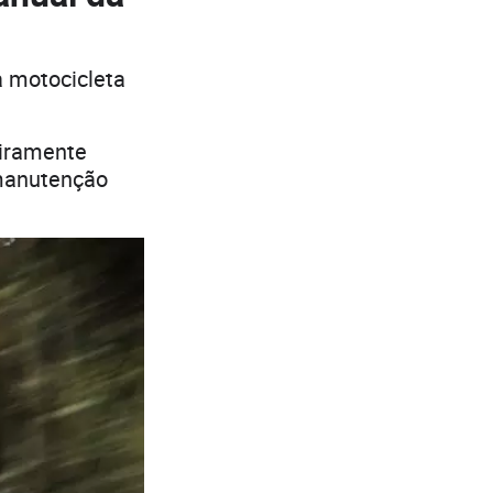
a motocicleta
eiramente
 manutenção