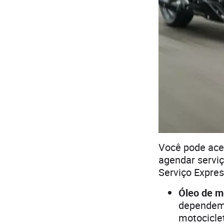
Você pode ace
agendar serviç
Serviço Expre
Óleo de m
dependem d
motociclet