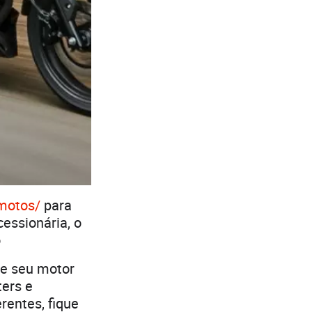
motos/
para
essionária, o
o
de seu motor
ters e
rentes, fique