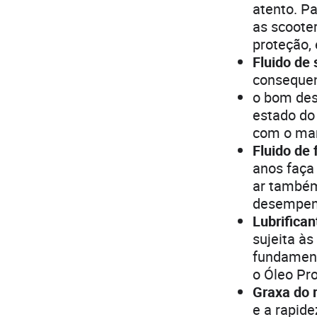
atento. P
as scoote
proteção,
Fluido de
conseque
o bom de
estado do 
com o man
Fluido de 
anos faça
ar também
desempen
Lubrifica
sujeita às
fundament
o Óleo Pr
Graxa do 
e a rapid