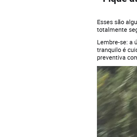
Esses são alg
totalmente seg
Lembre-se: a 
tranquilo é c
preventiva com