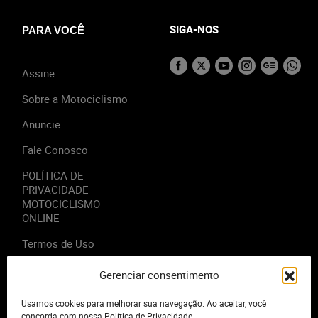
SIGA-NOS
PARA VOCÊ
Assine
Sobre a Motociclismo
Anuncie
Fale Conosco
POLÍTICA DE
PRIVACIDADE –
MOTOCICLISMO
ONLINE
Termos de Uso
Gerenciar consentimento
Usamos cookies para melhorar sua navegação. Ao aceitar, você
2023 - Editora Motor Midia. Todos os direitos reservados.
concorda com nossa Política de Privacidade.