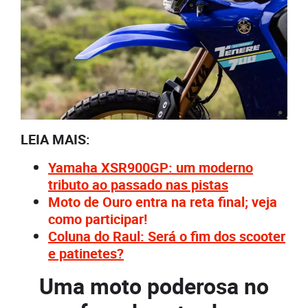
LEIA MAIS:
Yamaha XSR900GP: um moderno
tributo ao passado nas pistas
Moto de Ouro entra na reta final; veja
como participar!
Coluna do Raul: Será o fim dos scooter
e patinetes?
Uma moto poderosa no