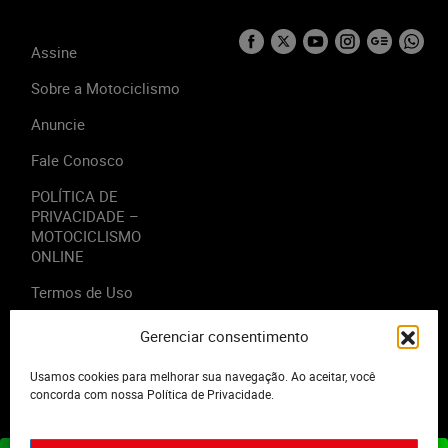
Assine
Sobre a Motociclismo
Anuncie
Fale Conosco
POLÍTICA DE
PRIVACIDADE –
MOTOCICLISMO
ONLINE
Termos de Uso
Gerenciar consentimento
Usamos cookies para melhorar sua navegação. Ao aceitar, você
2023 - Editora Motor Midia. Todos os direitos reservados.
concorda com nossa Política de Privacidade.