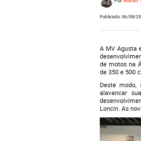
Por
Willian 
Publicado: 06/08/2
A MV Agusta e 
desenvolvimen
de motos na Ás
de 350 e 500 c
Deste modo, 
alavancar su
desenvolvimen
Loncin. As no