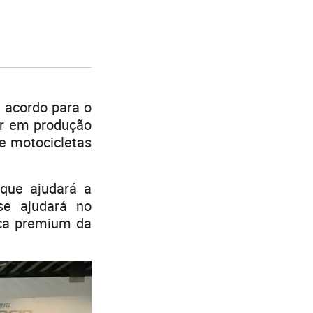
m acordo para o
er em produção
de motocicletas
que ajudará a
se ajudará no
rca premium da