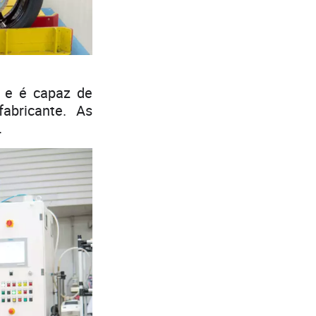
s e é capaz de
abricante. As
.