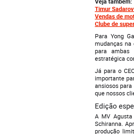
Veja também:
Timur Sadarov
Vendas de mot
Clube de super
Para Yong Gao
mudanças na 
para ambas 
estratégica co
Já para o CEO
importante par
ansiosos para 
que nossos cli
Edição espe
A MV Agusta 
Schiranna. Ap
produção limi