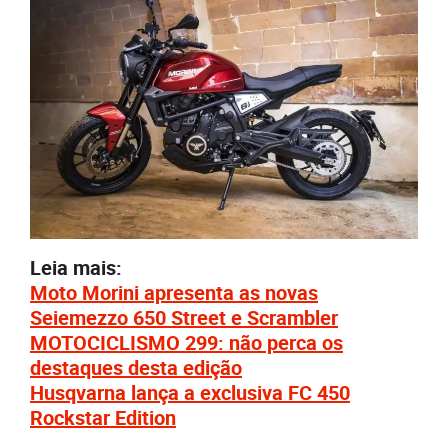
Leia mais:
Moto Morini apresenta as novas
Seiemezzo 650 Street e Scrambler
MOTOCICLISMO 299: não perca os
destaques desta edição
Husqvarna lança a exclusiva FC 450
Rockstar Edition