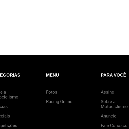
EGORIAS
MENU
PARA VOCÊ
e a
Fotos
Assine
ociclismo
Racing Online
Sobre a
cias
Motociclismo
ciais
Anuncie
petições
Fale Conosco