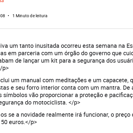
ta
008
1 Minuto de leitura
tiva um tanto inusitada ocorreu esta semana na E
as em parceria com um órgão do governo que cuid
abam de lançar um kit para a segurança dos usuár
</p>
nclui um manual com meditações e um capacete, q
tas e seu forro interior conta com um mantra. De
s símbolos vão proporcionar a proteção e pacifica
egurança do motociclista. </p>
 se a novidade realmente irá funcionar, o preço d
50 euros.</p>