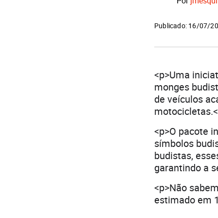
Por
jmesqui
Publicado: 16/07/2
<p>Uma inicia
monges budist
de veículos ac
motocicletas.
<p>O pacote i
símbolos budis
budistas, esse
garantindo a s
<p>Não sabemos
estimado em 1