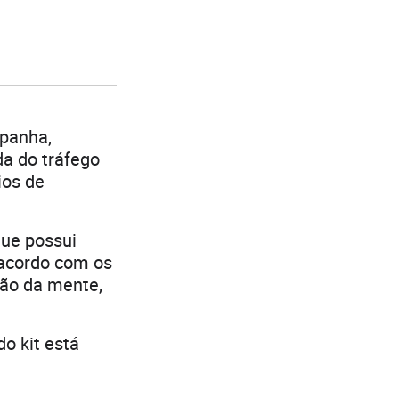
spanha,
a do tráfego
ios de
ue possui
 acordo com os
ção da mente,
o kit está