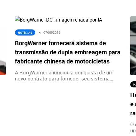
NOTÍCIAS
07/08/2026
BorgWarner fornecerá sistema de
transmissão de dupla embreagem para
fabricante chinesa de motocicletas
A BorgWarner anunciou a conquista de um
novo contrato para fornecer seu sistema...
H
H
e 
ra
O 
um