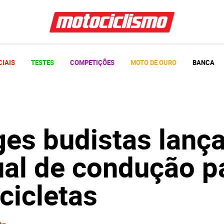
CIAIS
TESTES
COMPETIÇÕES
MOTO DE OURO
BANCA
es budistas lanç
al de condução p
cicletas