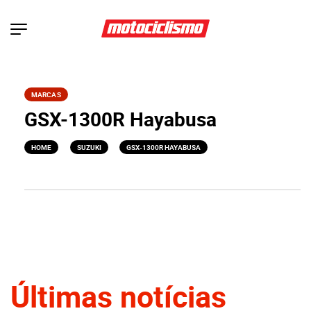
MARCAS
GSX-1300R Hayabusa
>
>
HOME
SUZUKI
GSX-1300R HAYABUSA
Últimas notícias