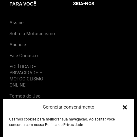
SIGA-NOS
PARA VOCÊ
Assine
Sobre a Motociclismo
Anuncie
Fale Conosco
POLÍTICA DE
PRIVACIDADE –
MOTOCICLISMO
ONLINE
Termos de Uso
Gerenciar consentimento
Usamos cookies para melhorar sua navegação. Ao aceitar, você
concorda com nossa Política de Privacidade.
2023 - Editora Motor Midia. Todos os direitos reservados.