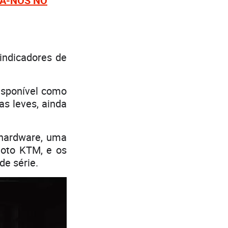
GA-NOS NO
 indicadores de
isponível como
as leves, ainda
hardware, uma
moto KTM, e os
e série.