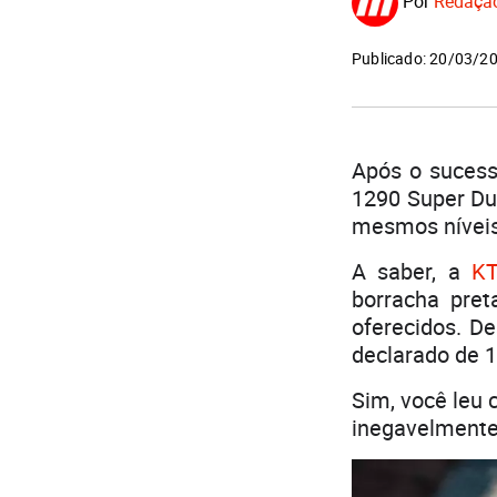
Por
Redaçã
Publicado: 20/03/2
Após o suces
1290 Super Du
mesmos níveis
A saber, a
K
borracha pret
oferecidos. D
declarado de 1
Sim, você leu 
inegavelmente