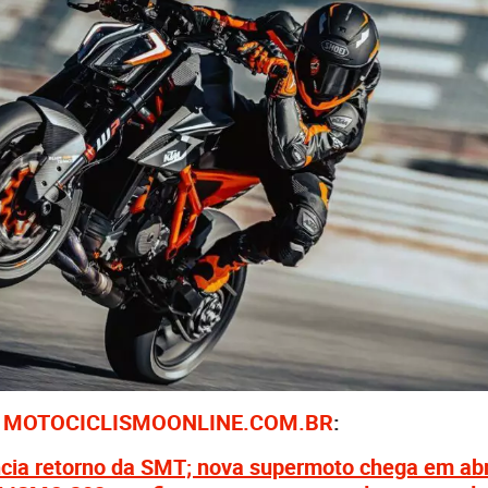
M
MOTOCICLISMOONLINE.COM.BR
:
ia retorno da SMT; nova supermoto chega em abr