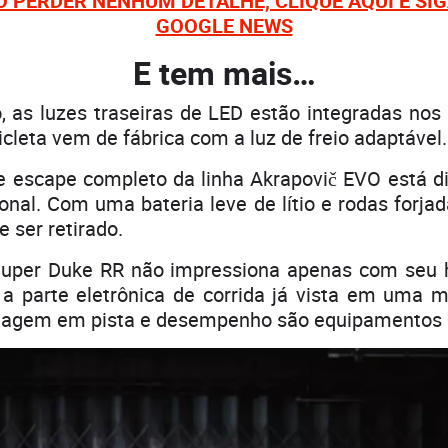
O PERDER NENHUM DETALHE, CLIQUE AQUI E SI
GOOGLE NEWS
E tem mais…
 as luzes traseiras de LED estão integradas nos
cleta vem de fábrica com a luz de freio adaptável.
 escape completo da linha Akrapovič EVO está d
onal. Com uma bateria leve de lítio e rodas forjad
 ser retirado.
uper Duke RR não impressiona apenas com seu 
i a parte eletrônica de corrida já vista em uma 
tagem em pista e desempenho são equipamentos d