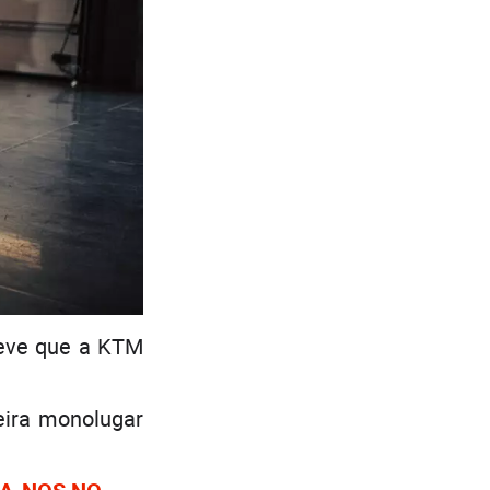
leve que a KTM
seira monolugar