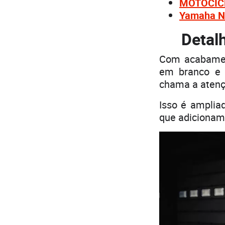
MOTOCICLI
Yamaha NM
Detal
Com acabament
em branco e 
chama a atenç
Isso é amplia
que adicionam 