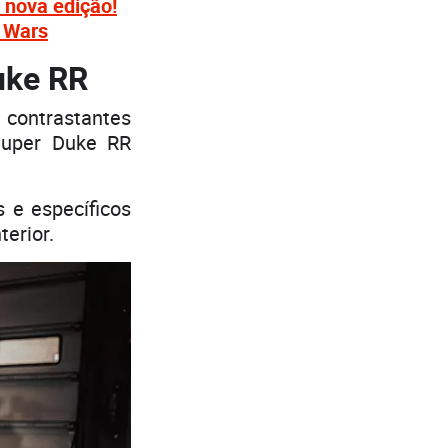
nova edição!
 Wars
uke RR
 contrastantes
Super Duke RR
 e específicos
erior.