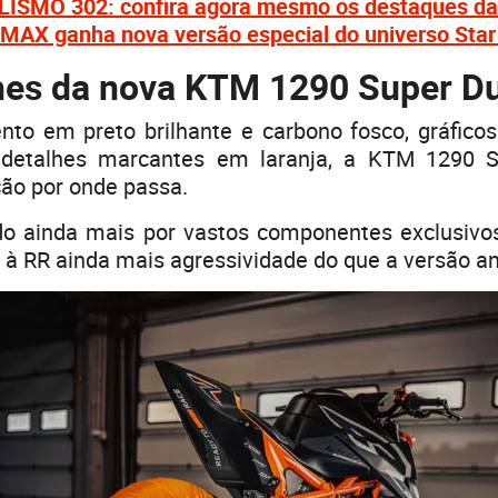
SMO 302: confira agora mesmo os destaques da 
AX ganha nova versão especial do universo Star
hes da nova KTM 1290 Super D
o em preto brilhante e carbono fosco, gráficos
detalhes marcantes em laranja, a KTM 1290 
ão por onde passa.
do ainda mais por vastos componentes exclusivos
à RR ainda mais agressividade do que a versão ant