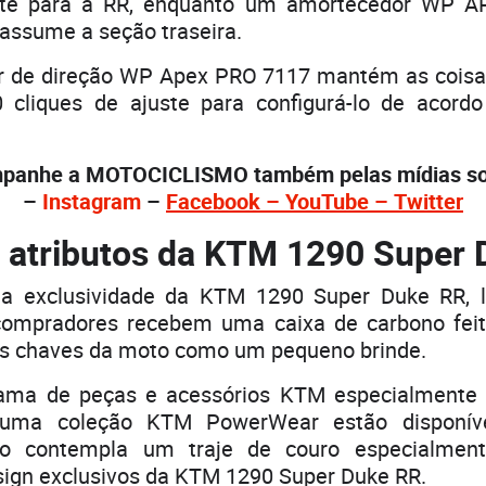
nte para a RR, enquanto um amortecedor WP 
assume a seção traseira.
 de direção WP Apex PRO 7117 mantém as coisas
 cliques de ajuste para configurá-lo de acor
panhe a MOTOCICLISMO também pelas mídias soc
–
Instagram
–
Facebook – You
Tube – Twitt
er
 atributos da KTM 1290 Super
 a exclusividade da KTM 1290 Super Duke RR, 
compradores recebem uma caixa de carbono fei
s chaves da moto como um pequeno brinde.
ma de peças e acessórios KTM especialmente d
uma coleção KTM PowerWear estão disponíve
Isso contempla um traje de couro especialmen
sign exclusivos da KTM 1290 Super Duke RR.