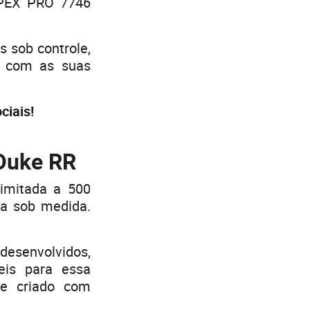
APEX PRO 7746
 sob controle,
do com as suas
iais!
 Duke RR
limitada a 500
ta sob medida.
esenvolvidos,
is para essa
te criado com