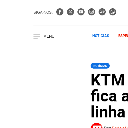
SIGA-NOS:
NOTÍCIAS
ESPE
NOTÍCIAS
KTM 
fica 
linh