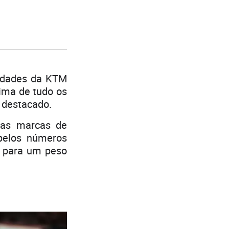
idades da KTM
ima de tudo os
 destacado.
uas marcas de
 pelos números
m para um peso