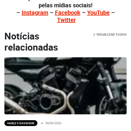
pelas mídias sociais!
–
Instagram
–
Facebook
–
YouTube
–
Twitter
Notícias
VISUALIZAR TODOS
relacionadas
HARLEY-DAVIDSON
06/08/2026