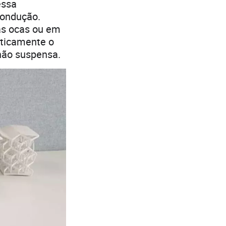
essa
condução.
as ocas ou em
sticamente o
não suspensa.