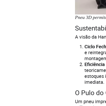
Pneu 3D permite
Sustentab
A visão da Han
Ciclo Fec
e reintegr
montagem 
Eficiência
teoricame
estoques
imediata.
O Pulo do 
Um pneu impre