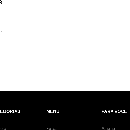
R
tar
EGORIAS
MENU
PARA VOCÊ
e a
Fotos
Assine