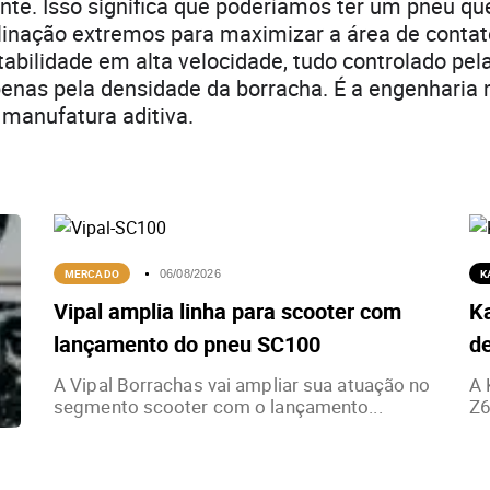
te. Isso significa que poderíamos ter um pneu qu
linação extremos para maximizar a área de contato
tabilidade em alta velocidade, tudo controlado pe
penas pela densidade da borracha. É a engenharia
manufatura aditiva.
MERCADO
K
06/08/2026
Vipal amplia linha para scooter com
K
lançamento do pneu SC100
de
A Vipal Borrachas vai ampliar sua atuação no
A 
segmento scooter com o lançamento...
Z6