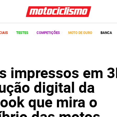
CIAIS
TESTES
COMPETIÇÕES
MOTO DE OURO
BANCA
s impressos em 3
ução digital da
ook que mira o
íbrio das motos