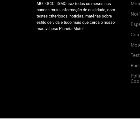
Mot
MOTOCICLISMO traz todos os meses nas
bancas muita informação de qualidade, com
Notí
testes criteriosos, notícias, matérias sobre
estilo de vida e tudo mais que cerca o nosso
Espe
maravilhoso Planeta Moto!
Com
Mot
Test
Ban
Polí
Cook