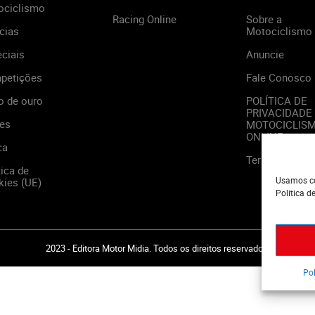
ociclismo
Racing Online
Sobre a
cias
Motociclismo
ciais
Anuncie
petições
Fale Conosco
o de ouro
POLÍTICA DE
PRIVACIDADE
es
MOTOCICLIS
ONLINE
ca
Termos de Us
tica de
Usamos co
ies (UE)
Política d
2023 - Editora Motor Midia. Todos os direitos reservados.
Pol