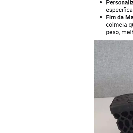
Personaliz
especific
Fim da Ma
colmeia q
peso, mel