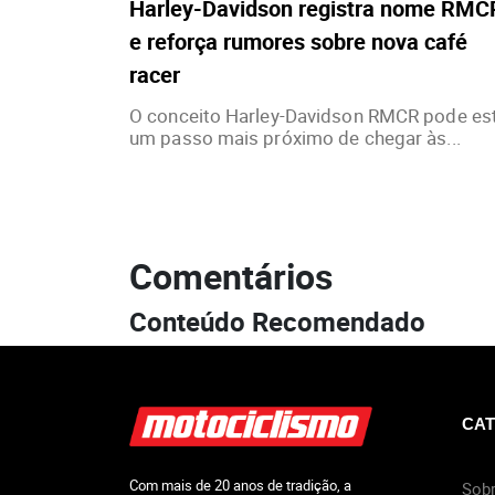
Harley-Davidson registra nome RMC
e reforça rumores sobre nova café
racer
O conceito Harley-Davidson RMCR pode es
um passo mais próximo de chegar às...
Comentários
Conteúdo Recomendado
CAT
Com mais de 20 anos de tradição, a
Sobr