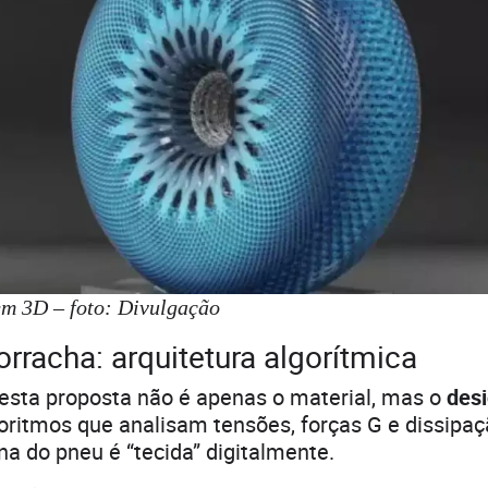
em 3D – foto: Divulgação
rracha: arquitetura algorítmica
desta proposta não é apenas o material, mas o
desi
oritmos que analisam tensões, forças G e dissipaçã
rna do pneu é “tecida” digitalmente.