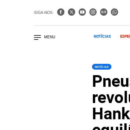
SIGA-NOS:
NOTÍCIAS
ESPE
NOTÍCIAS
Pneu
revol
Hank
equil