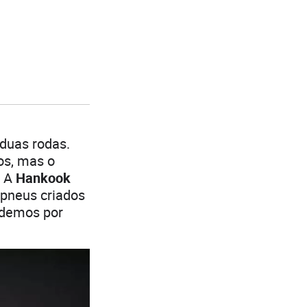
 duas rodas.
os, mas o
. A
Hankook
 pneus criados
ndemos por