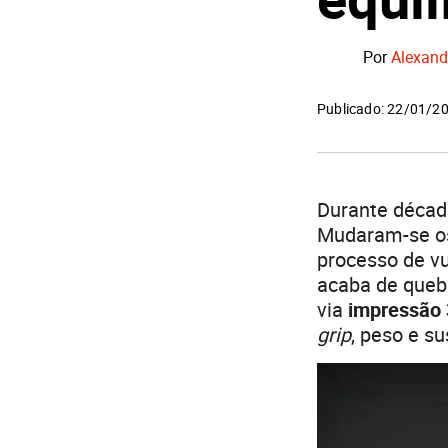
Por
Alexand
Publicado: 22/01/2
Durante década
Mudaram-se os
processo de v
acaba de queb
via
impressão
grip
, peso e su