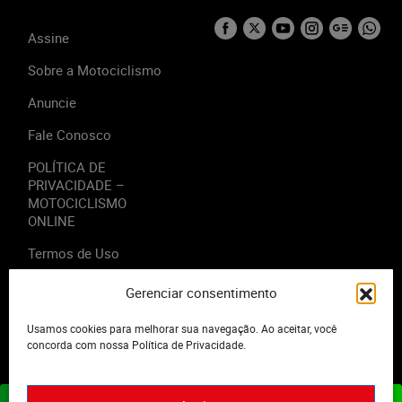
Assine
Sobre a Motociclismo
Anuncie
Fale Conosco
POLÍTICA DE
PRIVACIDADE –
MOTOCICLISMO
ONLINE
Termos de Uso
Gerenciar consentimento
Usamos cookies para melhorar sua navegação. Ao aceitar, você
2023 - Editora Motor Midia. Todos os direitos reservados.
concorda com nossa Política de Privacidade.