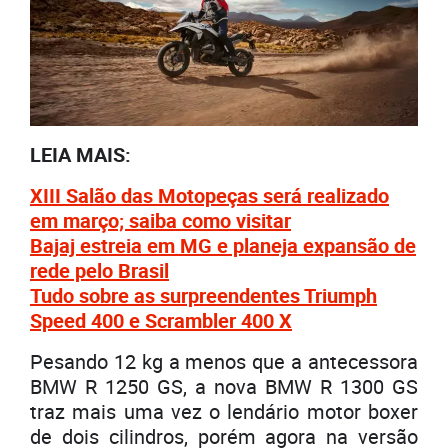
LEIA MAIS:
XIII Salão das Motopeças será realizado
em março; saiba como visitar
Bajaj estreia em MG e planeja expansão de
rede pelo Brasil
Tudo sobre as surpreendentes Triumph
Speed 400 e Scrambler 400 X
Pesando 12 kg a menos que a antecessora
BMW R 1250 GS, a nova BMW R 1300 GS
traz mais uma vez o lendário motor boxer
de dois cilindros, porém agora na versão