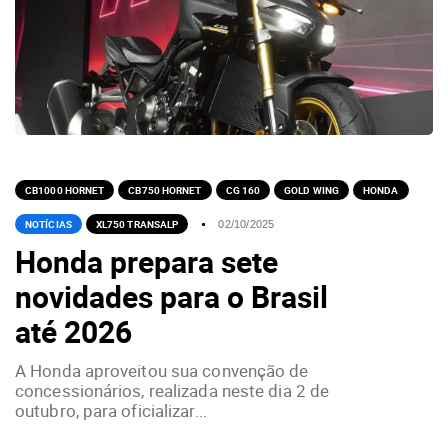
CB1000 HORNET
CB750 HORNET
CG 160
GOLD WING
HONDA
NOTÍCIAS
XL750 TRANSALP
02/10/2025
Honda prepara sete
novidades para o Brasil
até 2026
A Honda aproveitou sua convenção de
concessionários, realizada neste dia 2 de
outubro, para oficializar...