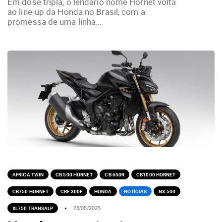
Em dose tripla, o lendário nome Hornet volta
ao line-up da Honda no Brasil, com a
promessa de uma linha...
AFRICA TWIN
CB 500 HORNET
CB 650R
CB1000 HORNET
CB750 HORNET
CRF 300F
HONDA
NOTÍCIAS
NX 500
XL750 TRANSALP
28/05/2025