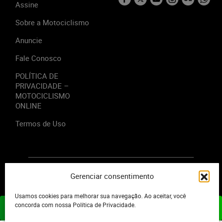
Assine
Sobre a Motociclismo
Anuncie
Fale Conosco
POLÍTICA DE
PRIVACIDADE –
MOTOCICLISMO
ONLINE
Termos de Uso
2023 - Editora Motor Midia. Todos os direitos reservados.
Gerenciar consentimento
Usamos cookies para melhorar sua navegação. Ao aceitar, você
concorda com nossa Política de Privacidade.
ASSINE JÁ