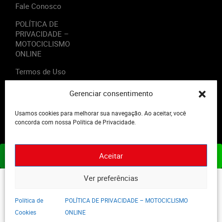
Fale Conosco
POLÍTICA DE
PRIVACIDADE –
MOTOCICLISMO
ONLINE
Termos de Uso
Gerenciar consentimento
Usamos cookies para melhorar sua navegação. Ao aceitar, você
2023 - Editora Motor Midia. Todos os direitos reservados.
concorda com nossa Política de Privacidade.
Aceitar
ASSINE JÁ
Ver preferências
Política de
POLÍTICA DE PRIVACIDADE – MOTOCICLISMO
Cookies
ONLINE