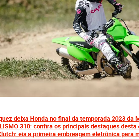
uez deixa Honda no final da temporada 2023 da
SMO 310: confira os principais destaques desta 
lutch: eis a primeira embreagem eletrônica para 