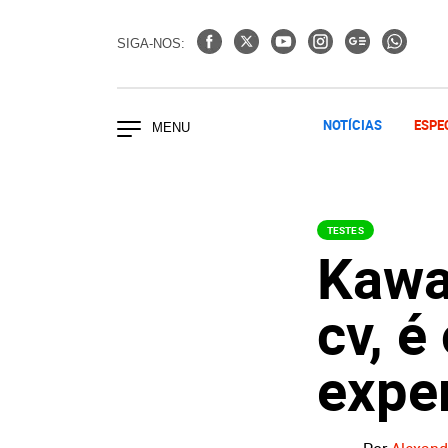
SIGA-NOS:
NOTÍCIAS
ESPE
TESTES
Kawa
cv, é
expe