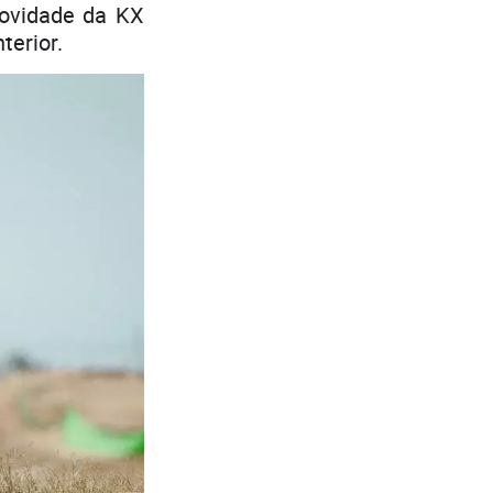
novidade da KX
terior.