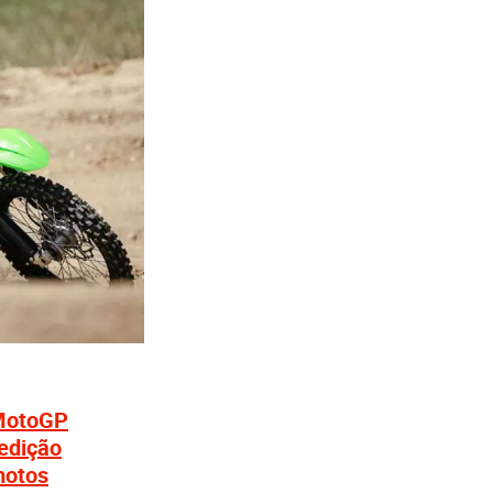
 MotoGP
edição
motos