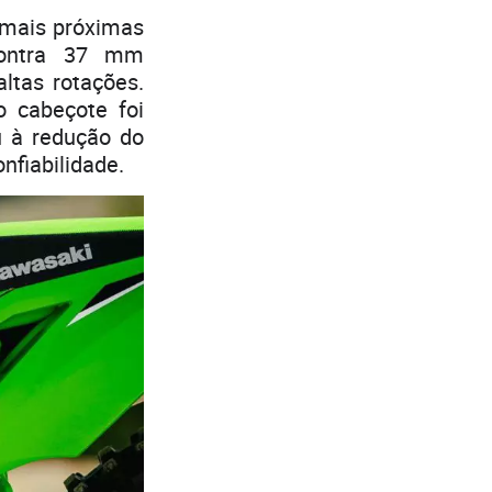
 mais próximas
contra 37 mm
ltas rotações.
 cabeçote foi
u à redução do
fiabilidade.