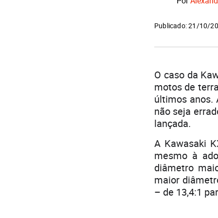
Por
Alexand
Publicado: 21/10/2
O caso da Kaw
motos de terr
últimos anos.
não seja errad
lançada.
A Kawasaki KX
mesmo à adoç
diâmetro maio
maior diâmetr
– de 13,4:1 par