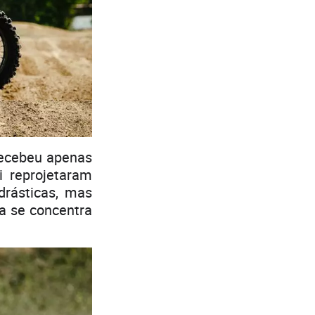
recebeu apenas
i reprojetaram
rásticas, mas
a se concentra