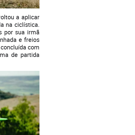
ltou a aplicar
na ciclística.
s por sua irmã
nhada e freios
i concluída com
ema de partida