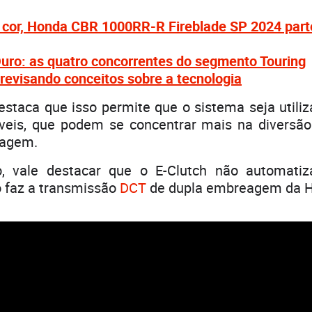
cor, Honda CBR 1000RR-R Fireblade SP 2024 part
uro: as quatro concorrentes do segmento Touring
 revisando conceitos sobre a tecnologia
estaca que isso permite que o sistema seja utiliz
íveis, que podem se concentrar mais na diversão
tagem.
o, vale destacar que o E-Clutch não automatiz
 faz a transmissão
DCT
de dupla embreagem da 