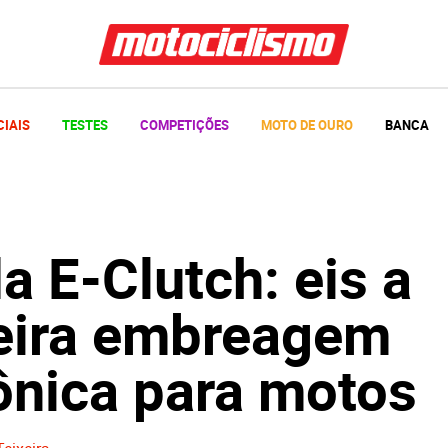
CIAIS
TESTES
COMPETIÇÕES
MOTO DE OURO
BANCA
 E-Clutch: eis a
eira embreagem
ônica para motos