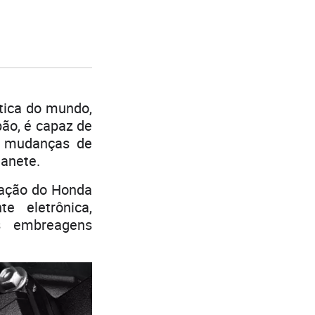
tica do mundo,
pão, é capaz de
s, mudanças de
manete.
ração do Honda
e eletrônica,
s embreagens