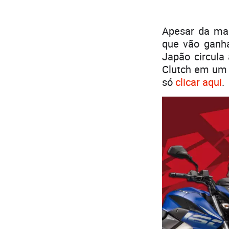
Apesar da mar
que vão ganha
Japão circula
Clutch em um 
só
clicar aqui
.