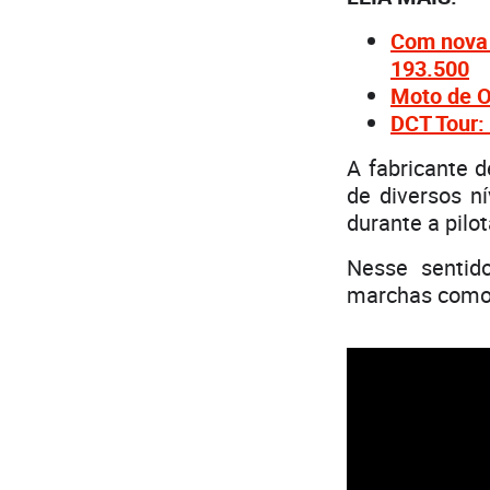
Com nova 
193.500
Moto de O
DCT Tour:
A fabricante d
de diversos n
durante a pilo
Nesse sentid
marchas como