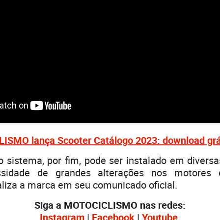
SMO lança Scooter Catálogo 2023: download grá
o sistema, por fim, pode ser instalado em divers
sidade de grandes alterações nos motores 
naliza a marca em seu comunicado oficial.
Siga a MOTOCICLISMO nas redes:
Instagra
m
|
Facebook
|
Youtube