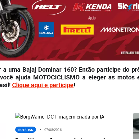
r a uma Bajaj Dominar 160? Então participe do p
 você ajuda MOTOCICLISMO a eleger as motos 
asil!
Clique aqui e participe
!
NOTÍCIAS
07/08/2026