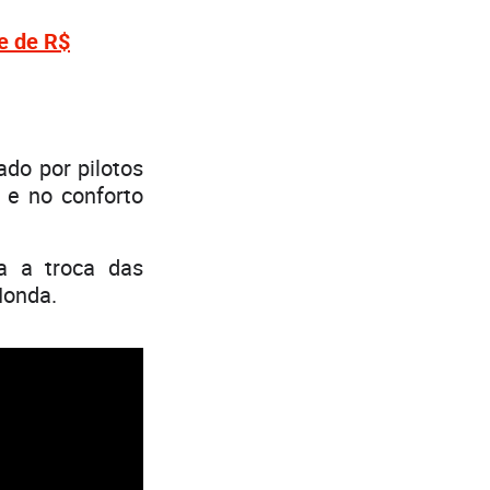
e de R$
ado por pilotos
 e no conforto
a a troca das
Honda.