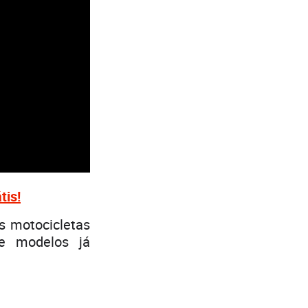
tis!
as motocicletas
e modelos já