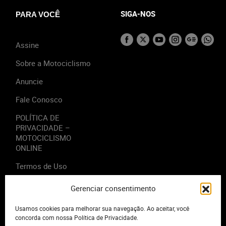
SIGA-NOS
PARA VOCÊ
Assine
Sobre a Motociclismo
Anuncie
Fale Conosco
POLÍTICA DE
PRIVACIDADE –
MOTOCICLISMO
ONLINE
Termos de Uso
Gerenciar consentimento
Usamos cookies para melhorar sua navegação. Ao aceitar, você
2023 - Editora Motor Midia. Todos os direitos reservados.
concorda com nossa Política de Privacidade.