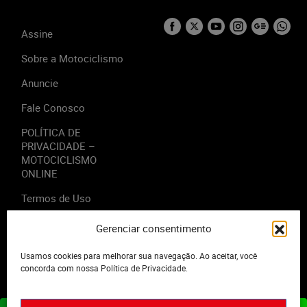
Assine
Sobre a Motociclismo
Anuncie
Fale Conosco
POLÍTICA DE
PRIVACIDADE –
MOTOCICLISMO
ONLINE
Termos de Uso
Gerenciar consentimento
Usamos cookies para melhorar sua navegação. Ao aceitar, você
2023 - Editora Motor Midia. Todos os direitos reservados.
concorda com nossa Política de Privacidade.