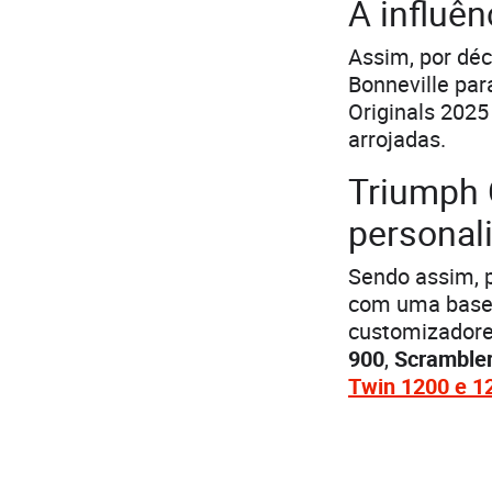
A influên
Assim, por dé
Bonneville par
Originals 2025
arrojadas.
Triumph O
personal
Sendo assim, p
com uma base r
customizadore
900
,
Scrambler
​​Twin 1200 e 