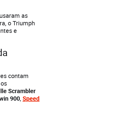
 usaram as
ora, o Triumph
ntes e
da
ores contam
 os
lle Scrambler
Twin 900
,
Speed