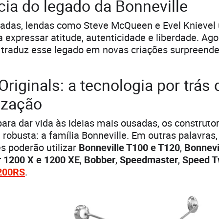
cia do legado da Bonneville
cadas, lendas como Steve McQueen e Evel Knievel
a expressar atitude, autenticidade e liberdade. Ag
 traduz esse legado em novas criações surpreende
riginals: a tecnologia por trás 
ização
ara dar vida às ideias mais ousadas, os construt
obusta: a família Bonneville. Em outras palavras,
s poderão utilizar
Bonneville T100 e T120
,
Bonnevi
 1200 X e
1200 XE
,
Bobber
,
Speedmaster
,
Speed ​​
1200RS
.