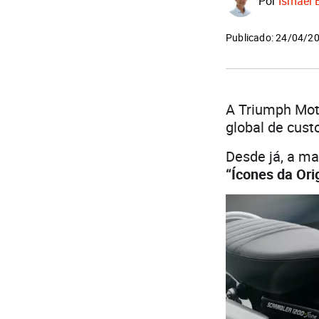
Por
Ismael 
Publicado: 24/04/2
A Triumph Mot
global de cust
Desde já, a ma
“Ícones da Ori