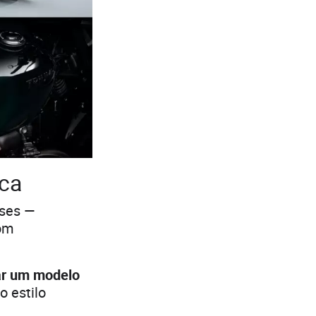
ica
íses —
com
mar um modelo
 estilo