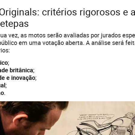
riginals: critérios rigorosos e 
etepas
 sua vez, as motos serão avaliadas por jurados espe
úblico em uma votação aberta. A análise será fei
ios:
nico
;
ade britânica
;
de e inovação
;
al
;
ão
.