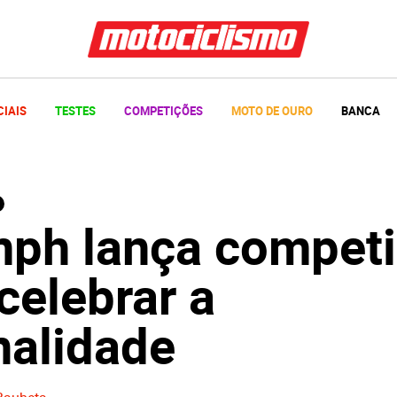
CIAIS
TESTES
COMPETIÇÕES
MOTO DE OURO
BANCA
mph lança compet
celebrar a
nalidade