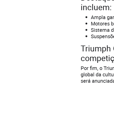
incluem:
Ampla gam
Motores bi
Sistema d
Suspensõe
Triumph 
competi
Por fim, o Tri
global da cult
será anunciada