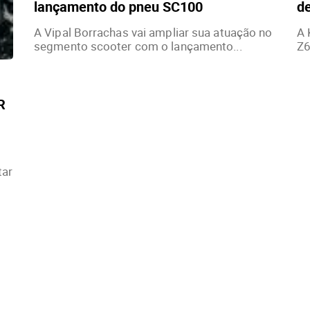
lançamento do pneu SC100
de
A Vipal Borrachas vai ampliar sua atuação no
A 
segmento scooter com o lançamento...
Z6
R
tar