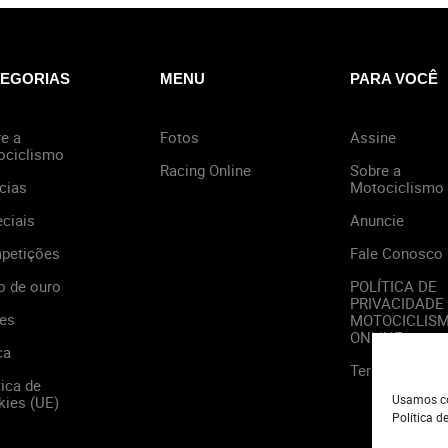
EGORIAS
MENU
PARA VOCÊ
e a
Fotos
Assine
ociclismo
Racing Online
Sobre a
cias
Motociclismo
ciais
Anuncie
petições
Fale Conosco
o de ouro
POLÍTICA DE
PRIVACIDADE
es
MOTOCICLIS
ONLINE
ca
Termos de Us
tica de
Usamos co
ies (UE)
Política d