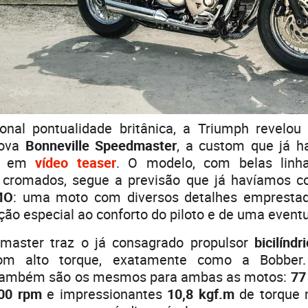
onal pontualidade britânica, a Triumph revelou
nova
Bonneville Speedmaster
, a custom que já h
te em
vídeo teaser
. O modelo, com belas linha
s cromados, segue a previsão que já havíamos c
MO
: uma moto com diversos detalhes emprest
o especial ao conforto do piloto e de uma eventu
master traz o já consagrado propulsor
bicilíndr
m alto torque, exatamente como a Bobber
ambém são os mesmos para ambas as motos:
77
00 rpm
e impressionantes
10,8 kgf.m
de torque