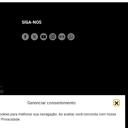
SIGA-NOS
 –
MO
Gerenciar consentimento
o
okies para melhorar sua navegação. Ao aceitar, você concorda com nossa
e Privacidade.