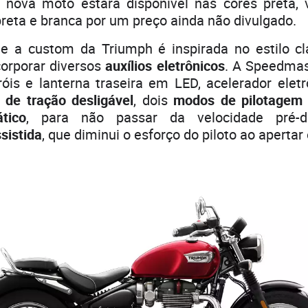
A nova moto estará disponível nas cores preta,
reta e branca por um preço ainda não divulgado.
e a custom da Triumph é inspirada no estilo cl
corporar diversos
auxílios eletrônicos
. A Speedmas
róis e lanterna traseira em LED, acelerador eletr
e de tração desligável
, dois
modos de pilotagem
tico
, para não passar da velocidade pré-d
sistida
, que diminui o esforço do piloto ao aperta