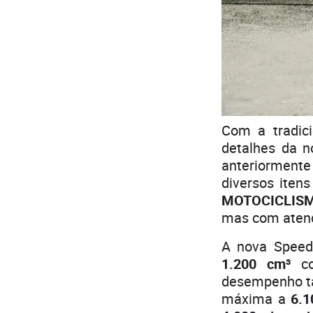
Com a tradici
detalhes da 
anteriormen
diversos iten
MOTOCICLIS
mas com atençã
A nova Speed
1.200 cm³
co
desempenho t
máxima a
6.1