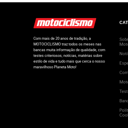
CAT
Com mais de 20 anos de tradição, a
Sobr
Mot
MOTOCICLISMO traz todos os meses nas
bancas muita informação de qualidade, com
Notí
testes criteriosos, notícias, matérias sobre
estilo de vida e tudo mais que cerca o nosso
Espe
maravilhoso Planeta Moto!
Com
Mot
Test
Ban
Polí
Cook