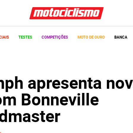
CIAIS
TESTES
COMPETIÇÕES
MOTO DE OURO
BANCA
mph apresenta no
om Bonneville
dmaster