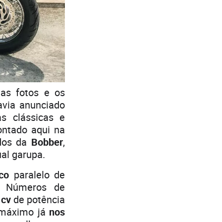
 as fotos e os
avia anunciado
s clássicas e
ontado aqui na
ados da
Bobber
,
al garupa.
ico
paralelo de
. Números de
 cv
de potência
 máximo já
nos