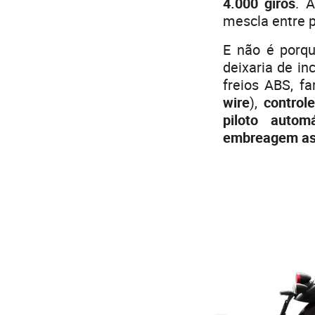
4.000 giros
. 
mescla entre p
E não é porqu
deixaria de in
freios ABS, fa
wire
),
control
piloto automá
embreagem as