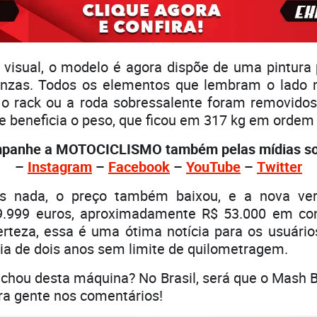
visual, o modelo é agora dispõe de uma pintura 
nzas. Todos os elementos que lembram o lado m
, o rack ou a roda sobressalente foram removido
e beneficia o peso, que ficou em 317 kg em ordem
panhe a MOTOCICLISMO também pelas mídias soc
–
Instagram
–
Facebook
–
YouTube
–
Twitte
r
s nada, o preço também baixou, e a nova ve
.999 euros, aproximadamente R$ 53.000 em con
rteza, essa é uma ótima notícia para os usuários
ia de dois anos sem limite de quilometragem.
achou desta máquina? No Brasil, será que o Mash B
pra gente nos comentários!