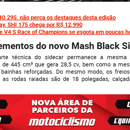
295: não perca os destaques desta edição
ray, SHI 175 chega por R$ 12.990
le V4 S Race of Champions se esgota em poucas h
ementos do novo Mash Black S
parte técnica do sidecar permanece a mesma
co de 445 cm³ que gera 28,5 cv, bem como a me
 bainhas reforçadas. Do mesmo modo, os freio
 as rodas raiadas são de 18 polegadas, calça