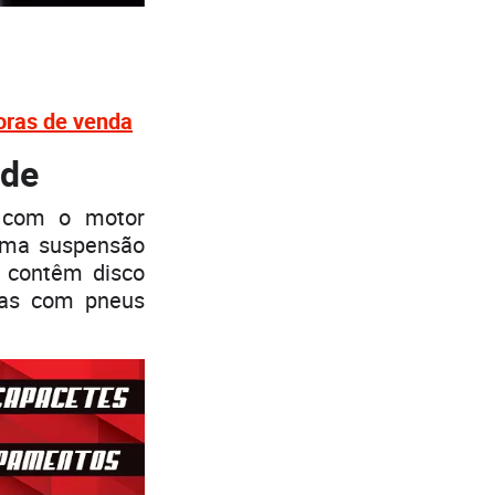
oras de venda
ide
 com o motor
sma suspensão
s contêm disco
das com pneus