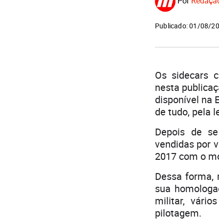
Por
Redaçã
Publicado: 01/08/2
Os sidecars c
nesta publicaç
disponível na 
de tudo, pela 
Depois de s
vendidas por 
2017 com o mo
Dessa forma, 
sua homologaç
militar, vári
pilotagem.