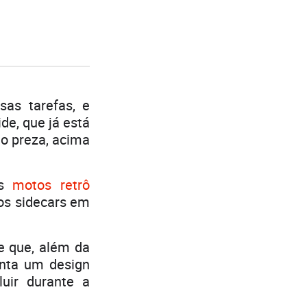
sas tarefas, e
de, que já está
lo preza, acima
as
motos retrô
os sidecars em
e que, além da
enta um design
luir durante a