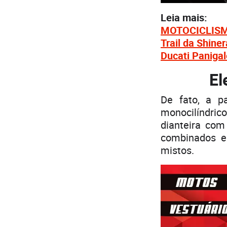
Leia mais:
MOTOCICLISMO 
Trail da Shine
Ducati Paniga
El
De fato, a 
monocilíndri
dianteira com
combinados e
mistos.