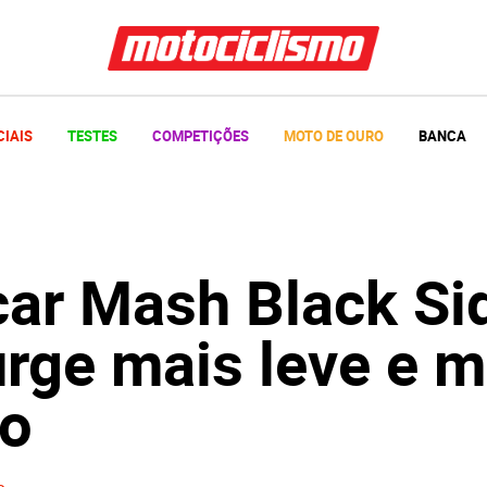
CIAIS
TESTES
COMPETIÇÕES
MOTO DE OURO
BANCA
car Mash Black Si
rge mais leve e m
to