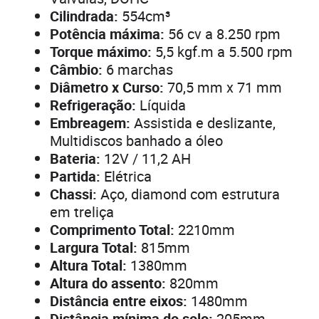
Cilindrada:
554cm³
Potência máxima:
56 cv a 8.250 rpm
Torque máximo:
5,5 kgf.m a 5.500 rpm
Câmbio:
6 marchas
Diâmetro x Curso:
70,5 mm x 71 mm
Refrigeração:
Líquida
Embreagem:
Assistida e deslizante,
Multidiscos banhado a óleo
Bateria:
12V / 11,2 AH
Partida:
Elétrica
Chassi:
Aço, diamond com estrutura
em treliça
Comprimento Total:
2210mm
Largura Total:
815mm
Altura Total:
1380mm
Altura do assento:
820mm
Distância entre eixos:
1480mm
Distância mínima do solo:
205mm