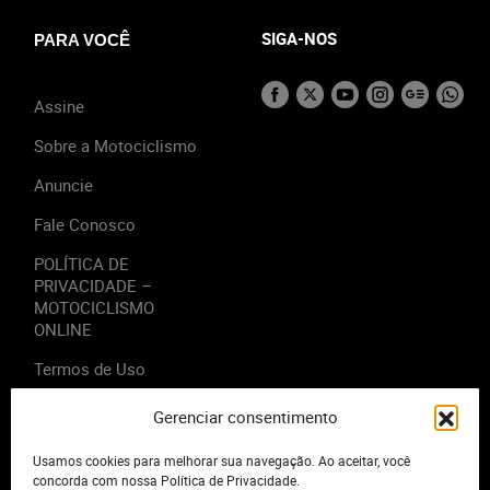
SIGA-NOS
PARA VOCÊ
Assine
Sobre a Motociclismo
Anuncie
Fale Conosco
POLÍTICA DE
PRIVACIDADE –
MOTOCICLISMO
ONLINE
Termos de Uso
Gerenciar consentimento
Usamos cookies para melhorar sua navegação. Ao aceitar, você
2023 - Editora Motor Midia. Todos os direitos reservados.
concorda com nossa Política de Privacidade.