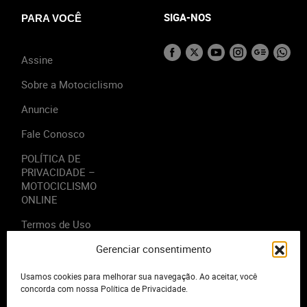
SIGA-NOS
PARA VOCÊ
Assine
Sobre a Motociclismo
Anuncie
Fale Conosco
POLÍTICA DE
PRIVACIDADE –
MOTOCICLISMO
ONLINE
Termos de Uso
Gerenciar consentimento
Usamos cookies para melhorar sua navegação. Ao aceitar, você
concorda com nossa Política de Privacidade.
2023 - Editora Motor Midia. Todos os direitos reservados.