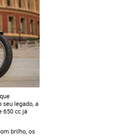
 que
o seu legado, a
e 650 cc já
com brilho, os