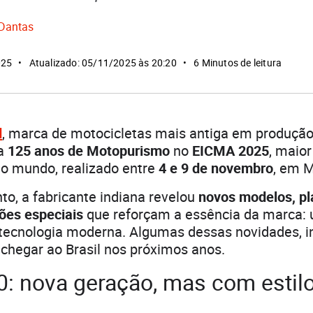
Dantas
025
Atualizado: 05/11/2025 às 20:20
6 Minutos de leitura
d
, marca de motocicletas mais antiga em produção
ra
125 anos de Motopurismo
no
EICMA 2025
, maior
do mundo, realizado entre
4 e 9 de novembro
, em Mi
to, a fabricante indiana revelou
novos modelos, p
ções especiais
que reforçam a essência da marca: u
 tecnologia moderna. Algumas dessas novidades, in
 chegar ao Brasil nos próximos anos.
0: nova geração, mas com estil