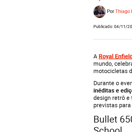
Por
Thiago 
Publicado: 04/11/2
A
Royal Enfiel
mundo, celeb
motocicletas 
Durante o even
inéditas e edi
design retrô e
previstas para
Bullet 65
School