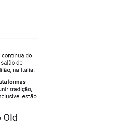
 contínua do
 salão de
lão, na Itália.
lataformas
nir tradição,
clusive, estão
o Old