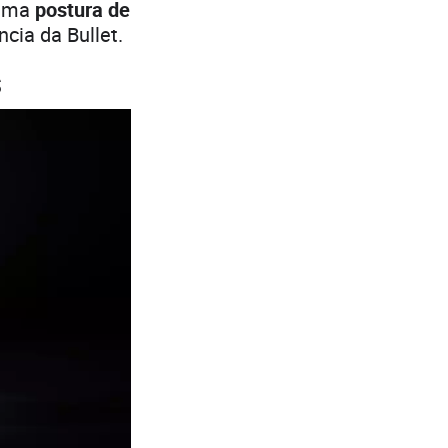
uma
postura de
cia da Bullet.
s