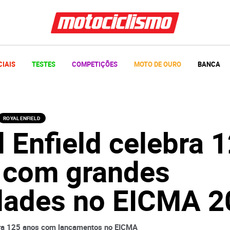
CIAIS
TESTES
COMPETIÇÕES
MOTO DE OURO
BANCA
ROYAL ENFIELD
 Enfield celebra 
 com grandes
dades no EICMA 2
bra 125 anos com lançamentos no EICMA