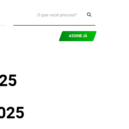
ASSINE JÁ
125
025