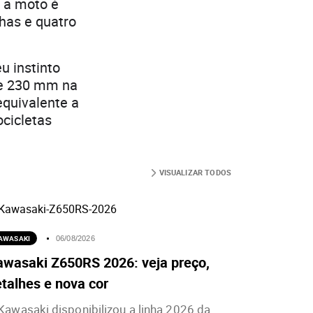
, a moto é
has e quatro
u instinto
 e 230 mm na
equivalente a
ocicletas
VISUALIZAR TODOS
AWASAKI
06/08/2026
awasaki Z650RS 2026: veja preço,
talhes e nova cor
Kawasaki disponibilizou a linha 2026 da