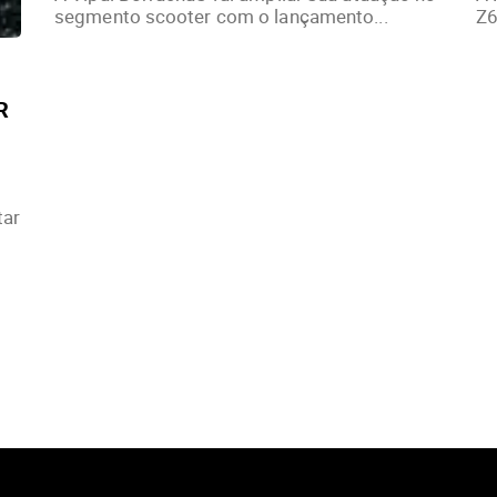
segmento scooter com o lançamento...
Z6
R
tar