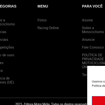
EGORIAS
MENU
PARA VOCÊ
e a
Fotos
Assine
ociclismo
Racing Online
Sobre a
cias
Motociclismo
ciais
Anuncie
petições
Fale Conosco
o de ouro
POLÍTICA DE
PRIVACIDADE
es
MOTOCICLIS
ONLINE
ca
Termos de Us
tica de
Usamos co
ies (UE)
Política d
2023 - Editora Motor Midia. Todos os direitos reservados.