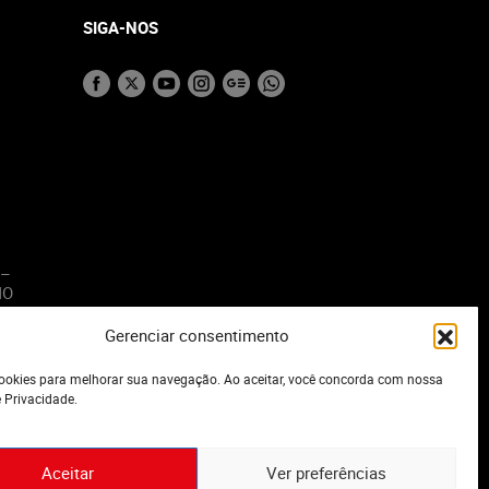
SIGA-NOS
 –
MO
Gerenciar consentimento
o
okies para melhorar sua navegação. Ao aceitar, você concorda com nossa
e Privacidade.
Aceitar
Ver preferências