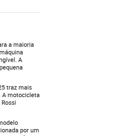
ara a maioria
a máquina
gível. A
 pequena
25 traz mais
 A motocicleta
 Rossi
 modelo
lsionada por um