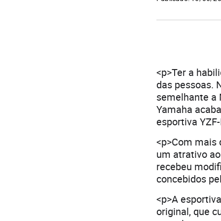
<p>Ter a habil
das pessoas. N
semelhante a 
Yamaha acaba 
esportiva YZF
<p>Com mais d
um atrativo a
recebeu modif
concebidos pe
<p>A esportiv
original, que 