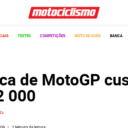
CIAIS
TESTES
COMPETIÇÕES
MOTO DE OURO
BANCA
ica de MotoGP cus
2 000
ta
009
1 Minuto de leitura