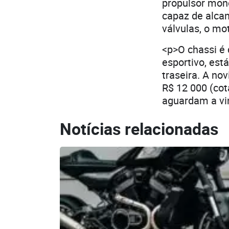
propulsor mono
capaz de alcan
válvulas, o mo
<p>O chassi é 
esportivo, est
traseira. A no
R$ 12 000 (cot
aguardam a vin
Notícias relacionadas