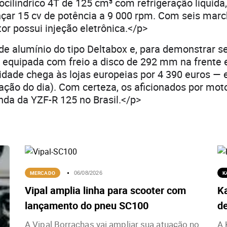
cilíndrico 4T de 125 cm³ com refrigeração líquida
çar 15 cv de potência a 9 000 rpm. Com seis marc
tor possui injeção eletrônica.</p>
de alumínio do tipo Deltabox e, para demonstrar se
á equipada com freio a disco de 292 mm na frente
vidade chega às lojas europeias por 4 390 euros — 
ação do dia). Com certeza, os aficionados por mot
da da YZF-R 125 no Brasil.</p>
MERCADO
K
06/08/2026
Vipal amplia linha para scooter com
K
lançamento do pneu SC100
de
A Vipal Borrachas vai ampliar sua atuação no
A 