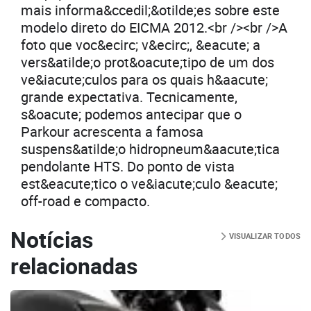
mais informa&ccedil;&otilde;es sobre este
modelo direto do EICMA 2012.<br /><br />A
foto que voc&ecirc; v&ecirc;, &eacute; a
vers&atilde;o prot&oacute;tipo de um dos
ve&iacute;culos para os quais h&aacute;
grande expectativa. Tecnicamente,
s&oacute; podemos antecipar que o
Parkour acrescenta a famosa
suspens&atilde;o hidropneum&aacute;tica
pendolante HTS. Do ponto de vista
est&eacute;tico o ve&iacute;culo &eacute;
off-road e compacto.
Notícias
VISUALIZAR TODOS
relacionadas