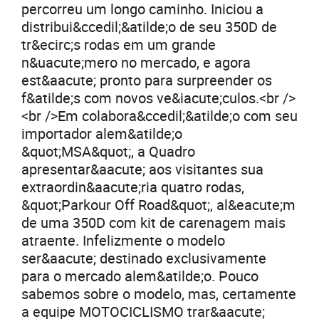
percorreu um longo caminho. Iniciou a
distribui&ccedil;&atilde;o de seu 350D de
tr&ecirc;s rodas em um grande
n&uacute;mero no mercado, e agora
est&aacute; pronto para surpreender os
f&atilde;s com novos ve&iacute;culos.<br />
<br />Em colabora&ccedil;&atilde;o com seu
importador alem&atilde;o
&quot;MSA&quot;, a Quadro
apresentar&aacute; aos visitantes sua
extraordin&aacute;ria quatro rodas,
&quot;Parkour Off Road&quot;, al&eacute;m
de uma 350D com kit de carenagem mais
atraente. Infelizmente o modelo
ser&aacute; destinado exclusivamente
para o mercado alem&atilde;o. Pouco
sabemos sobre o modelo, mas, certamente
a equipe MOTOCICLISMO trar&aacute;