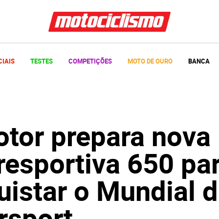
CIAIS
TESTES
COMPETIÇÕES
MOTO DE OURO
BANCA
tor prepara nova
resportiva 650 pa
uistar o Mundial 
rsport