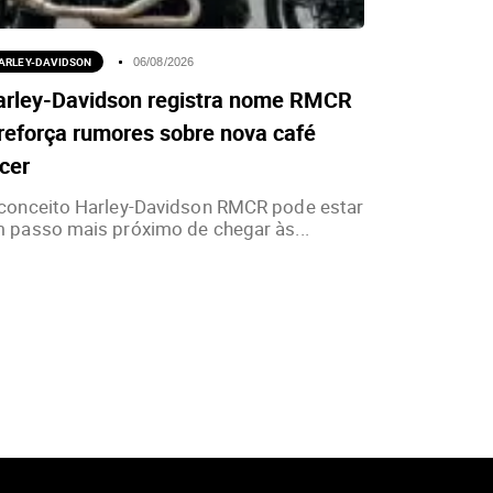
ARLEY-DAVIDSON
06/08/2026
arley-Davidson registra nome RMCR
reforça rumores sobre nova café
cer
conceito Harley-Davidson RMCR pode estar
 passo mais próximo de chegar às...