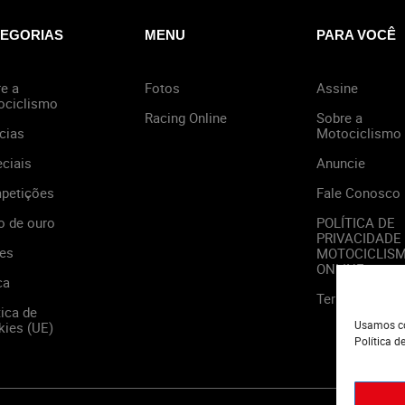
EGORIAS
MENU
PARA VOCÊ
e a
Fotos
Assine
ociclismo
Racing Online
Sobre a
cias
Motociclismo
ciais
Anuncie
petições
Fale Conosco
o de ouro
POLÍTICA DE
PRIVACIDADE
es
MOTOCICLIS
ONLINE
ca
Termos de Us
tica de
Usamos co
ies (UE)
Política d