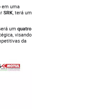
do em uma
ar
SRK
, terá um
 será um
quatro
tégica, visando
petitivas da