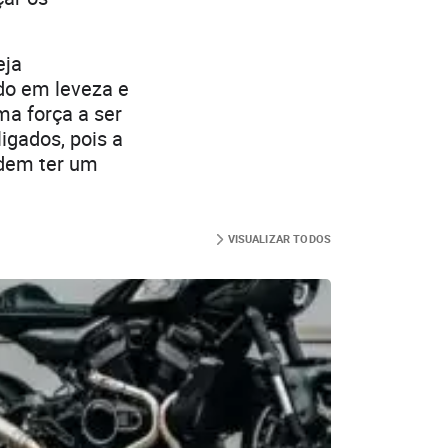
eja
do em leveza e
a força a ser
igados, pois a
odem ter um
VISUALIZAR TODOS