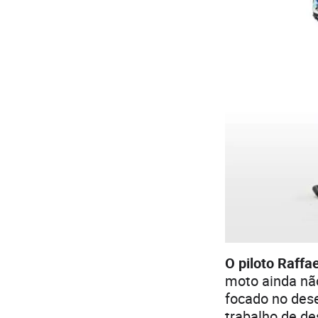
O piloto Raffa
moto ainda nã
focado no des
trabalho de d