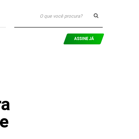
ASSINE JÁ
ra
de