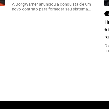
A BorgWarner anunciou a conquista de um
novo contrato para fornecer seu sistema...
H
H
e 
ra
O 
um