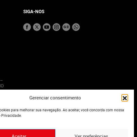
SIGA-NOS
 –
MO
Gerenciar consentimento
o
okies para melhorar sua navegação. Ao aceitar, você concorda com nossa
e Privacidade.
Aceitar
Ver preferências