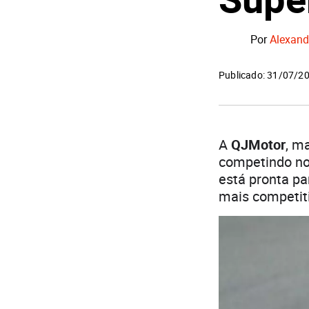
Por
Alexand
Publicado: 31/07/2
A
QJMotor
, m
competindo n
está pronta pa
mais competiti