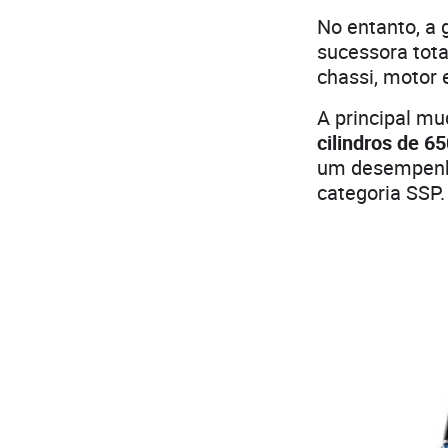
No entanto, a
sucessora tot
chassi, motor
A principal m
cilindros de 6
um desempenho
categoria SSP.