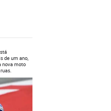
está
s de um ano,
ma nova moto
 ruas.