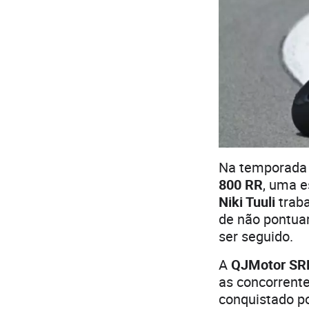
Na temporada 
800 RR
, uma e
Niki Tuuli
traba
de não pontua
ser seguido.
A
QJMotor SR
as concorrent
conquistado p