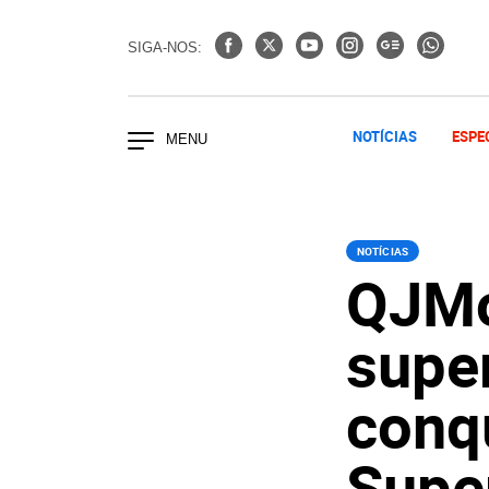
SIGA-NOS:
NOTÍCIAS
ESPE
NOTÍCIAS
QJMo
supe
conq
Supe