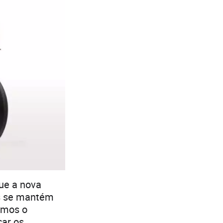
ue a nova
as se mantém
emos o
çar os