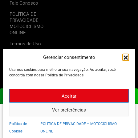
Fale Conosco
POLÍTICA DE
PRIVACIDADE –
MOTOCICLISMO
ONLINE
Termos de Uso
Gerenciar consentimento
Usamos cookies para melhorar sua navegação. Ao aceitar, você
2023 - Editora Motor Midia. Todos os direitos reservados.
concorda com nossa Política de Privacidade.
Aceitar
ASSINE JÁ
Ver preferências
Política de
POLÍTICA DE PRIVACIDADE – MOTOCICLISMO
Cookies
ONLINE