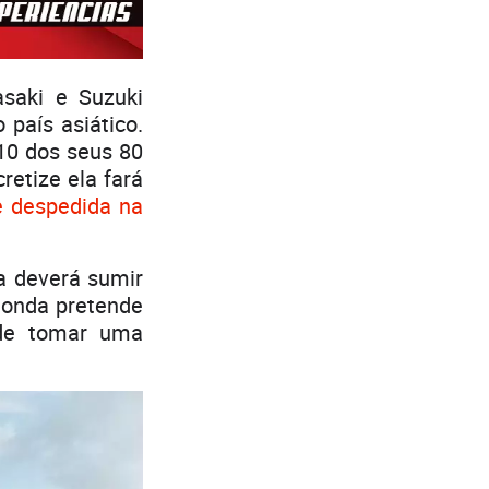
saki e Suzuki
país asiático.
10 dos seus 80
retize ela fará
 despedida na
a deverá sumir
Honda pretende
nde tomar uma