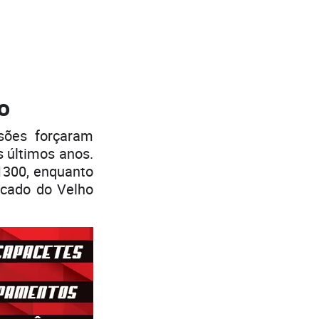
o
sões forçaram
s últimos anos.
1300, enquanto
rcado do Velho