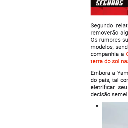
Segundo rela
removerão alg
Os rumores su
modelos, sendo
companhia a
terra do sol n
Embora a Yama
do país, tal 
eletrificar 
decisão semel