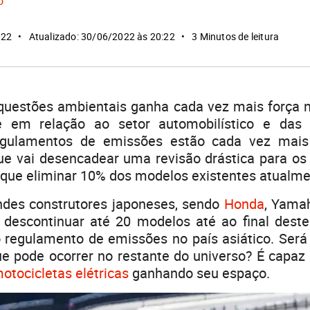
o
022
Atualizado: 30/06/2022 às 20:22
3 Minutos de leitura
 questões ambientais ganha cada vez mais força 
te em relação ao setor automobilístico e das
egulamentos de emissões estão cada vez mais 
ue vai desencadear uma revisão drástica para os
o que eliminar 10% dos modelos existentes atualme
ndes construtores japoneses, sendo
Honda
, Yama
descontinuar até 20 modelos até ao final deste
o regulamento de emissões no país asiático. Será
ue pode ocorrer no restante do universo? É capaz
otocicletas elétricas
ganhando seu espaço.