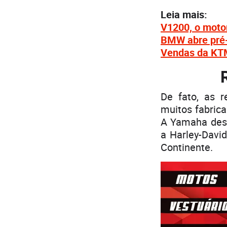
Leia mais:
V1200, o moto
BMW abre pré-
Vendas da KTM
De fato, as 
muitos fabrica
A Yamaha desc
a Harley-Davi
Continente.