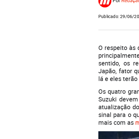
Por
Redaçã
Publicado: 29/06/2
O respeito às
principalmen
sentido, os r
Japão, fator q
lá e eles terã
Os quatro gra
Suzuki devem 
atualização d
sinal para o q
mais com as
m