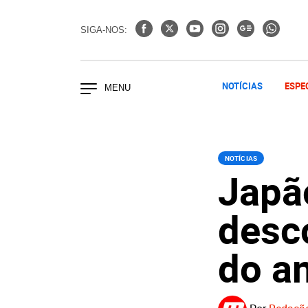
SIGA-NOS:
NOTÍCIAS
ESPE
NOTÍCIAS
Japã
desco
do a