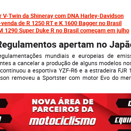
r V-Twin da Shineray com DNA Harley-Davidson
venda de R 1250 RT e K 1600 Bagger no Brasil
 1290 Super Duke R no Brasil começam em julho
Regulamentos apertam no Japã
regulamentações mundiais e europeias de emis
ntes a cancelar a produção de alguns modelos no
ontinuou a esportiva YZF-R6 e a estradeira FJR 
dson removeu a Sportster com motor Evo do me