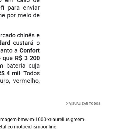
i para enviar
ne por meio de
ercado chinês e
dard
custará o
uanto a
Confort
o que
R$ 3 200
 bateria cuja
$ 4 mil
. Todos
uro, vermelho,
VISUALIZAR TODOS