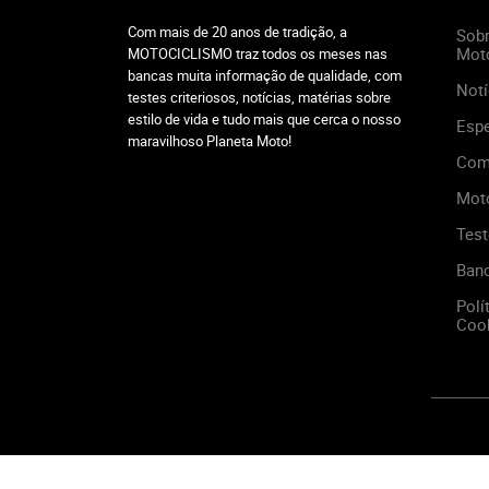
Com mais de 20 anos de tradição, a
Sobr
Mot
MOTOCICLISMO traz todos os meses nas
bancas muita informação de qualidade, com
Notí
testes criteriosos, notícias, matérias sobre
estilo de vida e tudo mais que cerca o nosso
Espe
maravilhoso Planeta Moto!
Com
Mot
Test
Ban
Polí
Cook