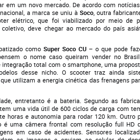
trar em um novo mercado. De acordo com notícias
rnacional, a marca se uniu à
Soco
, outra fabricant
ter elétrico, que foi viabilizado por meio de 
 coletivo, deve chegar ao mercado do país asiá
 batizado como
Super Soco CU
– o que pode faz
epensem o nome caso queiram vender no Brasil 
e integração total com o smartphone, uma propost
delos desse nicho. O scooter traz ainda sist
 que utilizam a energia cinética das frenagens pa
ade, entretanto é a bateria. Segundo as fabrica
 tem uma vida útil de 600 ciclos de carga com te
e horas e autonomia para rodar 120 km. Outro p
 é uma câmera frontal com resolução full HD 
gens em caso de acidentes. Sensores localizad
uardam as imagens e enviam ao celular do do