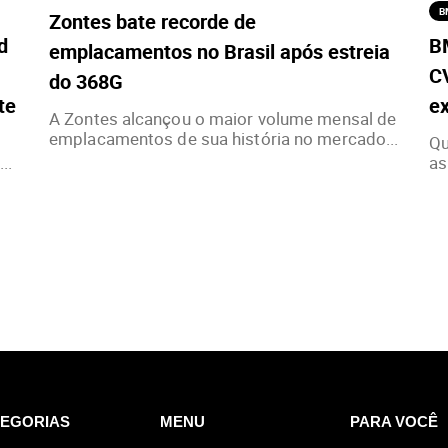
B
Zontes bate recorde de
d
B
emplacamentos no Brasil após estreia
C
do 368G
te
ex
A Zontes alcançou o maior volume mensal de
emplacamentos de sua história no mercado...
Qu
..
as
EGORIAS
MENU
PARA VOCÊ