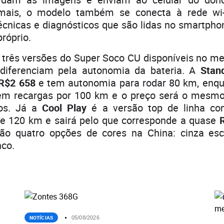
mais, o modelo também se conecta à rede wi-f
écnicas e diagnósticos que são lidas no smartpho
próprio.
 três versões do Super Soco CU disponíveis no m
diferenciam pela autonomia da bateria. A
Stan
R$2 658
e tem autonomia para rodar 80 km, enq
sem recargas por 100 km e o preço será o mesm
os. Já a
Cool Play
é a versão top de linha com
e 120 km e sairá pelo que corresponde a quase
R
rão quatro opções de cores na China: cinza esc
nco.
NOTÍCIAS
05/08/2026