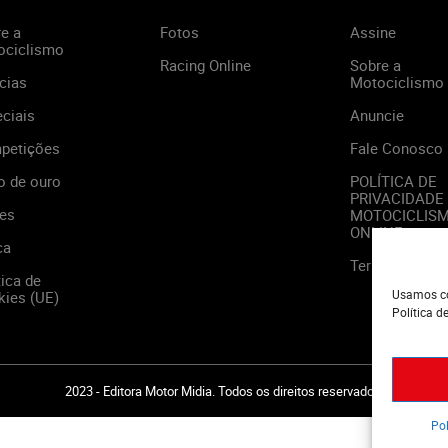
e a
Fotos
Assine
ociclismo
Racing Online
Sobre a
cias
Motociclismo
ciais
Anuncie
petições
Fale Conosco
o de ouro
POLÍTICA DE
PRIVACIDADE
es
MOTOCICLIS
ONLINE
ca
Termos de Us
tica de
Usamos co
ies (UE)
Política d
2023 - Editora Motor Midia. Todos os direitos reservados.
Pol