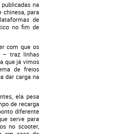
 publicadas na
e chinesa, para
plataformas de
tico no fim de
er com que os
– traz linhas
a que já vimos
ema de freios
ra dar carga na
ntes, ela pesa
mpo de recarga
onto diferente
que serve para
os no scooter,
no em caso de