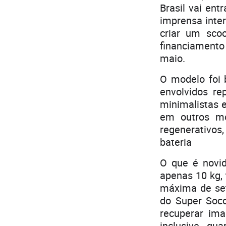
Brasil vai en
imprensa inte
criar um scoo
financiamento
maio.
O modelo foi
envolvidos r
minimalistas 
em outros mo
regenerativos,
bateria
O que é novid
apenas 10 kg,
máxima de set
do Super Soco
recuperar ima
inclusive, g